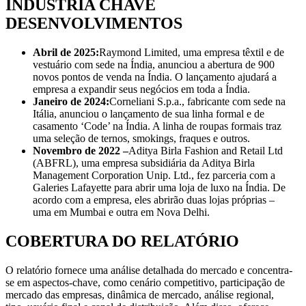
INDÚSTRIA CHAVE
DESENVOLVIMENTOS
Abril de 2025:
Raymond Limited, uma empresa têxtil e de
vestuário com sede na Índia, anunciou a abertura de 900
novos pontos de venda na Índia. O lançamento ajudará a
empresa a expandir seus negócios em toda a Índia.
Janeiro de 2024:
Corneliani S.p.a., fabricante com sede na
Itália, anunciou o lançamento de sua linha formal e de
casamento ‘Code’ na Índia. A linha de roupas formais traz
uma seleção de ternos, smokings, fraques e outros.
Novembro de 2022 –
Aditya Birla Fashion and Retail Ltd
(ABFRL), uma empresa subsidiária da Aditya Birla
Management Corporation Unip. Ltd., fez parceria com a
Galeries Lafayette para abrir uma loja de luxo na Índia. De
acordo com a empresa, eles abrirão duas lojas próprias –
uma em Mumbai e outra em Nova Delhi.
COBERTURA DO RELATÓRIO
O relatório fornece uma análise detalhada do mercado e concentra-
se em aspectos-chave, como cenário competitivo, participação de
mercado das empresas, dinâmica de mercado, análise regional,