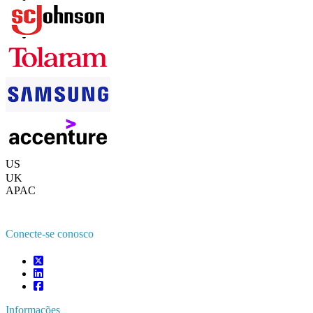
Contate-nos
US
+1 833 909 2966 ( chamada gratuita )
UK
+44 808 502 0280 (chamada gratuita )
APAC
+91 744 740 1245
sales@fortunebusinessinsights.com
Conecte-se conosco
Informações