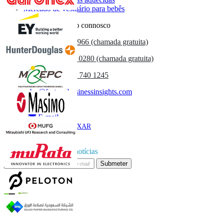
Mercado de vestuário para bebês
Entre em contacto connosco
US
+1 833 909 2966 (chamada gratuita)
UK
+44 808 502 0280 (chamada gratuita)
(APAC) +91 744 740 1245
sales@fortunebusinessinsights.com
Chamado
E-mail
BAIXAR
AMOSTRA
Subscrever boletim de notícias
Submeter
Confie on-line