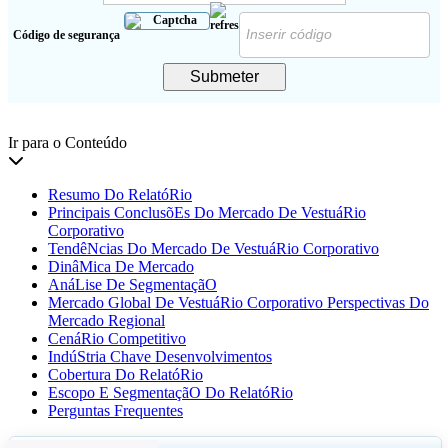
Código de segurança
Submeter
Ir para o Conteúdo
Resumo Do RelatóRio
Principais ConclusõEs Do Mercado De VestuáRio
Corporativo
TendêNcias Do Mercado De VestuáRio Corporativo
DinâMica De Mercado
AnáLise De SegmentaçãO
Mercado Global De VestuáRio Corporativo Perspectivas Do
Mercado Regional
CenáRio Competitivo
IndúStria Chave Desenvolvimentos
Cobertura Do RelatóRio
Escopo E SegmentaçãO Do RelatóRio
Perguntas Frequentes