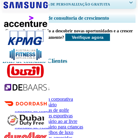
RECEBA DE 30 A 60
horas
DE PERSONALIZAÇÃO GRATUITA
Ampliar a cobertura regional e por país, Análise de segmentos, Perfis de
Serviços de consultoria de crescimento
empresas, Benchmarking competitivo, e insights sobre o usuário final.
Como podemos ajudá-lo a descobrir novas oportunidades e a crescer
Personalizar agora
Verifique agora
mais rapidamente?
Bens de consumo Clientes
Relatórios relacionados
Mercado de moda corporativa
Mercado de vestuário
Mercado de roupas de golfe
Mercado de roupas esportivas
Mercado de vestuário ao ar livre
Mercado de vestuário para crianças
Mercado de aparelhos de luxo
Mercado de roupas aquecidas