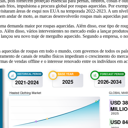
as, pois fornecem proteção essencial para pernas, ombros, costas e outr
ais frios, impulsiona a procura global por roupas aquecidas. Por exe
visitaram áreas de esqui nos EUA na temporada 2022-2023. A um nível
 em andar de moto, as marcas desenvolverão roupas mais aquecidas para
ma demanda maior por roupas aquecidas. Além disso, esse tipo de roup
o. Além disso, vários intervenientes no mercado estão a lançar produto
ançou seu novo traje de mergulho aquecido. Segundo a empresa, o novo
uecidas de roupas em todo o mundo, com governos de todos os países 
erramento de canais de retalho físicos impediram o crescimento do mer
as de vendas offline e o interesse renovado entre os indivíduos em act