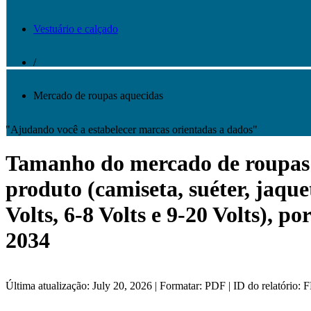
Vestuário e calçado
/
Mercado de roupas aquecidas
"Ajudando você a estabelecer marcas orientadas a dados"
Tamanho do mercado de roupas aq
produto (camiseta, suéter, jaquet
Volts, 6-8 Volts e 9-20 Volts), p
2034
Última atualização: July 20, 2026 | Formatar: PDF | ID do relatório: