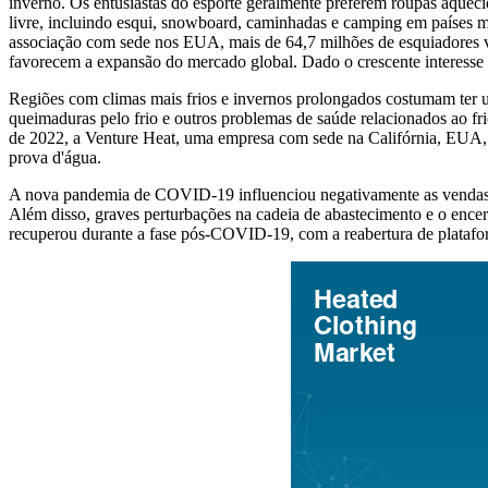
inverno. Os entusiastas do esporte geralmente preferem roupas aquecid
livre, incluindo esqui, snowboard, caminhadas e camping em países m
associação com sede nos EUA, mais de 64,7 milhões de esquiadores 
favorecem a expansão do mercado global. Dado o crescente interesse
Regiões com climas mais frios e invernos prolongados costumam ter u
queimaduras pelo frio e outros problemas de saúde relacionados ao fri
de 2022, a Venture Heat, uma empresa com sede na Califórnia, EUA, l
prova d'água.
A nova pandemia de COVID-19 influenciou negativamente as vendas aq
Além disso, graves perturbações na cadeia de abastecimento e o enc
recuperou durante a fase pós-COVID-19, com a reabertura de plataform