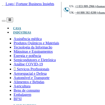
US:
+1 833-909-2966 (chamad
UK:
+44 808-502-0280 (chama
(ATUAL)
CASA
INDÚSTRIAS
Assistência médica
Produtos Químicos e Materiais
Tecnologia da Informação
Máquinas e Equipamentos
Energia e potência
Semicondutores e Eletrónica
Análise COVID-19
Serviços Profissionais
Aeroespacial e Defesa
Automóvel e Transporte
Alimentos e Bebidas
Agricultura
Bens de consumo
Embalagem
BFSI