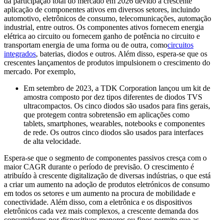
da participação total do mercado em 2026 devido à crescente
aplicação de componentes ativos em diversos setores, incluindo
automotivo, eletrônicos de consumo, telecomunicações, automação
industrial, entre outros. Os componentes ativos fornecem energia
elétrica ao circuito ou fornecem ganho de potência no circuito e
transportam energia de uma forma ou de outra, como
circuitos
integrados
, baterias, diodos e outros. Além disso, espera-se que os
crescentes lançamentos de produtos impulsionem o crescimento do
mercado. Por exemplo,
Em setembro de 2023, a TDK Corporation lançou um kit de
amostra composto por dez tipos diferentes de diodos TVS
ultracompactos. Os cinco diodos são usados ​​para fins gerais,
que protegem contra sobretensão em aplicações como
tablets, smartphones, wearables, notebooks e componentes
de rede. Os outros cinco diodos são usados ​​para interfaces
de alta velocidade.
Espera-se que o segmento de componentes passivos cresça com o
maior CAGR durante o período de previsão. O crescimento é
atribuído à crescente digitalização de diversas indústrias, o que está
a criar um aumento na adoção de produtos eletrónicos de consumo
em todos os setores e um aumento na procura de mobilidade e
conectividade. Além disso, com a eletrônica e os dispositivos
eletrônicos cada vez mais complexos, a crescente demanda dos
consumidores por dispositivos menores ou finos permite que as