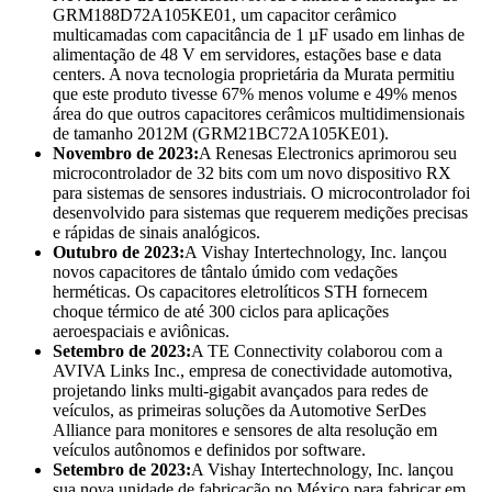
GRM188D72A105KE01, um capacitor cerâmico
multicamadas com capacitância de 1 µF usado em linhas de
alimentação de 48 V em servidores, estações base e data
centers. A nova tecnologia proprietária da Murata permitiu
que este produto tivesse 67% menos volume e 49% menos
área do que outros capacitores cerâmicos multidimensionais
de tamanho 2012M (GRM21BC72A105KE01).
Novembro de 2023:
A Renesas Electronics aprimorou seu
microcontrolador de 32 bits com um novo dispositivo RX
para sistemas de sensores industriais. O microcontrolador foi
desenvolvido para sistemas que requerem medições precisas
e rápidas de sinais analógicos.
Outubro de 2023:
A Vishay Intertechnology, Inc. lançou
novos capacitores de tântalo úmido com vedações
herméticas. Os capacitores eletrolíticos STH fornecem
choque térmico de até 300 ciclos para aplicações
aeroespaciais e aviônicas.
Setembro de 2023:
A TE Connectivity colaborou com a
AVIVA Links Inc., empresa de conectividade automotiva,
projetando links multi-gigabit avançados para redes de
veículos, as primeiras soluções da Automotive SerDes
Alliance para monitores e sensores de alta resolução em
veículos autônomos e definidos por software.
Setembro de 2023:
A Vishay Intertechnology, Inc. lançou
sua nova unidade de fabricação no México para fabricar em