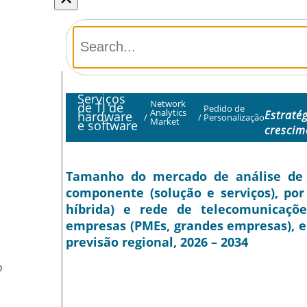
Serviços
Network
de TI de
Pedido de
Analytics
Estraté
hardware
/
/
Personalização
Market
e software
crescim
Tamanho do mercado de análise de re
componente (solução e serviços), por
híbrida) e rede de telecomunicações
empresas (PMEs, grandes empresas), e
previsão regional, 2026 – 2034
O