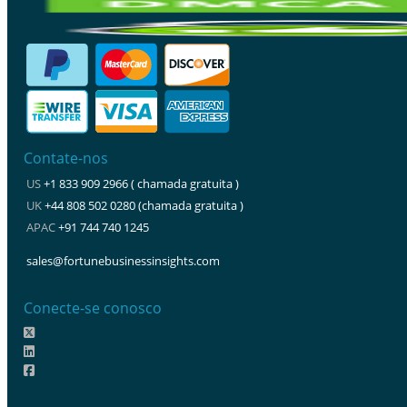
Contate-nos
US
+1 833 909 2966 ( chamada gratuita )
UK
+44 808 502 0280 (chamada gratuita )
APAC
+91 744 740 1245
sales@fortunebusinessinsights.com
Conecte-se conosco