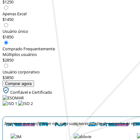
$1250
Apenas Excel
$1450
Usuário único
$1850
Comprado Frequentemente
Múltiplos usuários
$2850
Usuário corporativo
$3850
Comprar agora
Confiável e Certificado
Empresas que confiam em nós para suas necessidades de pesquisa de mer