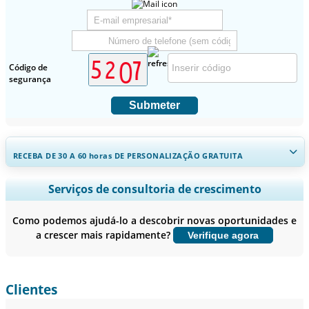
Código de
segurança
Submeter
RECEBA DE 30 A 60
horas
DE PERSONALIZAÇÃO GRATUITA
Ampliar a cobertura regional e por país, Análise de segmentos,
Serviços de consultoria de crescimento
Perfis de empresas, Benchmarking competitivo, e insights sobre o
usuário final.
Como podemos ajudá-lo a descobrir novas oportunidades e
a crescer mais rapidamente?
Verifique agora
Personalizar agora
Clientes