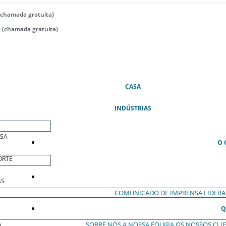
(chamada gratuita)
 (chamada gratuita)
(ATUAL)
CASA
INDÚSTRIAS
ESA
O 
ORTE
AS
COMUNICADO DE IMPRENSA
LIDER
Q
SOBRE NÓS
A NOSSA EQUIPA
OS NOSSOS CLI
O