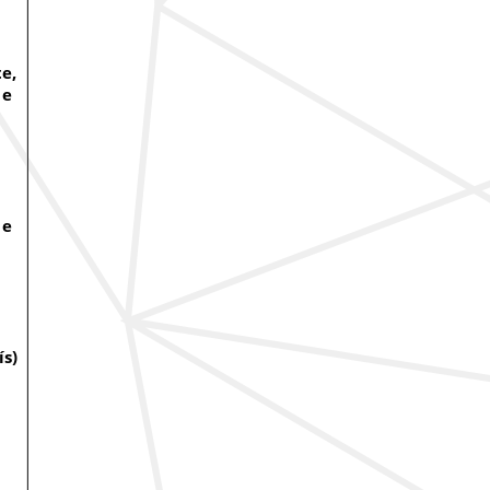
e,
 e
 e
ís)