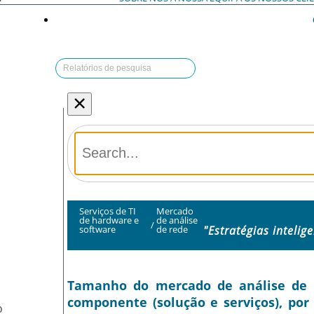
×
Serviços de TI
Mercado
de hardware e
de análise
/
"Estratégias intelig
software
de rede
Tamanho do mercado de análise de re
componente (solução e serviços), por 
O