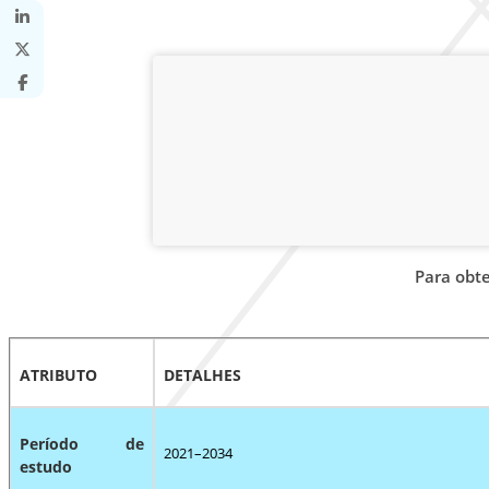
Para obt
ATRIBUTO
DETALHES
Período de
2021–2034
estudo