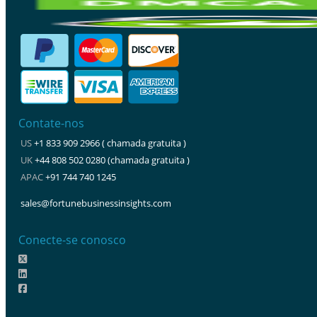
Contate-nos
US
+1 833 909 2966 ( chamada gratuita )
UK
+44 808 502 0280 (chamada gratuita )
APAC
+91 744 740 1245
sales@fortunebusinessinsights.com
Conecte-se conosco