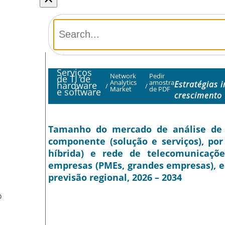
Serviços
Network
Pedir
de TI de
Analytics
amostra
Estratégias 
hardware
/
/
Market
de PDF
e software
crescimento
Tamanho do mercado de análise de re
componente (solução e serviços), por
híbrida) e rede de telecomunicações
empresas (PMEs, grandes empresas), e
previsão regional, 2026 – 2034
O