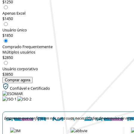
$1250
Apenas Excel
$1450
Usuário único
$1850
Comprado Frequentemente
Múltiplos usuários
$2850
Usuário corporativo
$3850
Comprar agora
Confiável e Certificado
Empresas que confiam em nós para suas necessidades de pesquisa de mer