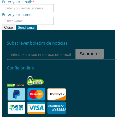
Enter your email:
*
Enter your name:
Close
Send Email
Subscrever boletim de notícias
Submeter
Confie on-line