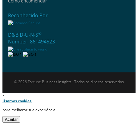
Como encomendar
Reconhecido Por
®
D&B D-U-N-S
Number: 861494523
© 2026 Fortune Business Insights . Todos os direitos reservados
×
Usamos cookies.
para melhorar sua experiência.
Aceitar