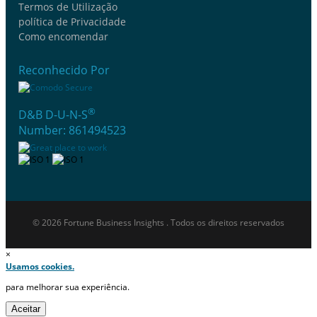
Termos de Utilização
política de Privacidade
Como encomendar
Reconhecido Por
®
D&B D-U-N-S
Number: 861494523
© 2026 Fortune Business Insights . Todos os direitos reservados
×
Usamos cookies.
para melhorar sua experiência.
Aceitar