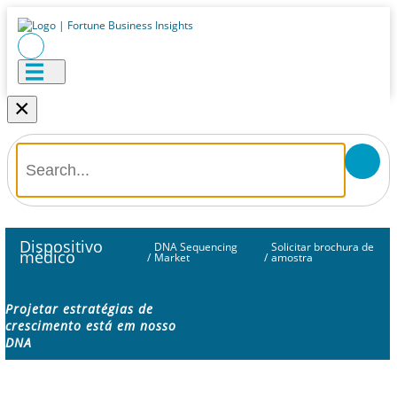
×
Dispositivo
DNA Sequencing
Solicitar brochura de
médico
/
Market
/
amostra
Projetar estratégias de
crescimento está em nosso
DNA