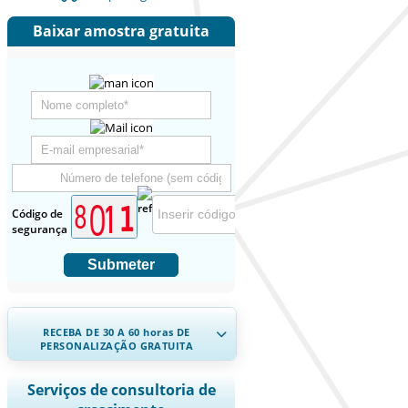
Baixar amostra gratuita
Código de
segurança
Submeter
RECEBA DE 30 A 60
horas
DE
PERSONALIZAÇÃO GRATUITA
Ampliar a cobertura regional e por
Serviços de consultoria de
país, Análise de segmentos, Perfis de