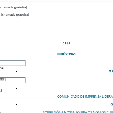
(chamada gratuita)
 (chamada gratuita)
(ATUAL)
CASA
INDÚSTRIAS
ESA
O 
ORTE
AS
COMUNICADO DE IMPRENSA
LIDER
Q
SOBRE NÓS
A NOSSA EQUIPA
OS NOSSOS CLI
O