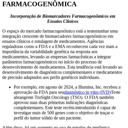
FARMACOGENÔMICA
Incorporação de Biomarcadores Farmacogenômicos em
Ensaios Clínicos
O espaço do mercado farmacogenómico está a testemunhar uma
integração crescente de biomarcadores farmacogenómicos em
ensaios clínicos e rotulagem de medicamentos. Agências
reguladoras como a FDA e a EMA reconhecem cada vez mais a
importância da variabilidade genética na resposta aos
medicamentos, levando as empresas farmacêuticas a integrar
parâmetros farmacogenómicos no início do processo de
desenvolvimento de medicamentos. Esta tendência está levando ao
desenvolvimento de diagnósticos complementares e medicamentos
de precisão adaptados aos perfis genéticos individuais.
Por exemplo, em agosto de 2024, a Illumina, Inc. recebeu a
aprovação da FDA para seu
diagnóstico in vitro (IVD)
Teste
abrangente TruSight Oncology (TSO). O FDA também
aprovou suas duas primeiras indicações diagnósticas
complementares. Este teste recém-introduzido é capaz de
investigar mais de 500 genes com o objetivo de traçar o
perfil do tumor sólido de um paciente.
Além disso, há um aumento no uso de estudos de genômica