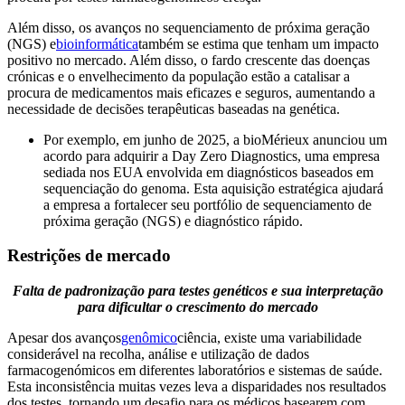
Além disso, os avanços no sequenciamento de próxima geração
(NGS) e
bioinformática
também se estima que tenham um impacto
positivo no mercado. Além disso, o fardo crescente das doenças
crónicas e o envelhecimento da população estão a catalisar a
procura de medicamentos mais eficazes e seguros, aumentando a
necessidade de decisões terapêuticas baseadas na genética.
Por exemplo, em junho de 2025, a bioMérieux anunciou um
acordo para adquirir a Day Zero Diagnostics, uma empresa
sediada nos EUA envolvida em diagnósticos baseados em
sequenciação do genoma. Esta aquisição estratégica ajudará
a empresa a fortalecer seu portfólio de sequenciamento de
próxima geração (NGS) e diagnóstico rápido.
Restrições de mercado
Falta de padronização para testes genéticos e sua interpretação
para dificultar o crescimento do mercado
Apesar dos avanços
genômico
ciência, existe uma variabilidade
considerável na recolha, análise e utilização de dados
farmacogenómicos em diferentes laboratórios e sistemas de saúde.
Esta inconsistência muitas vezes leva a disparidades nos resultados
dos testes, tornando um desafio para os médicos basearem com