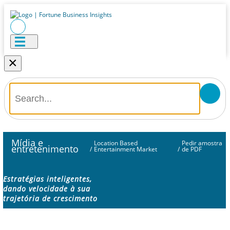
×
Mídia e
Location Based
Pedir amostra
entretenimento
/
Entertainment Market
/
de PDF
Estratégias inteligentes,
dando velocidade à sua
trajetória de crescimento