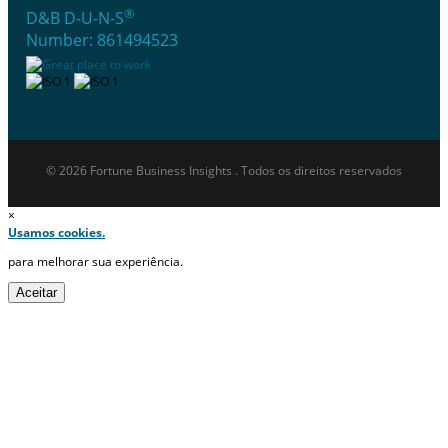
®
D&B D-U-N-S
Number: 861494523
© 2026 Fortune Business Insights . Todos os direitos reservados
×
Usamos cookies.
para melhorar sua experiência.
Aceitar