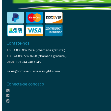
Contate-nos
US
+1 833 909 2966 ( chamada gratuita )
UK
+44 808 502 0280 (chamada gratuita )
APAC
+91 744 740 1245
sales@fortunebusinessinsights.com
Conecte-se conosco