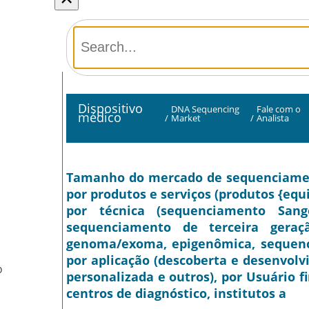
Dispositivo
DNA Sequencing
Fale com o
médico
/
Market
/
Analista
Tamanho do mercado de sequenciamento
por produtos e serviços (produtos {equ
por técnica (sequenciamento San
sequenciamento de terceira geraç
genoma/exoma, epigenômica, sequenc
por aplicação (descoberta e desenvol
O
personalizada e outros), por Usuário f
centros de diagnóstico, institutos a