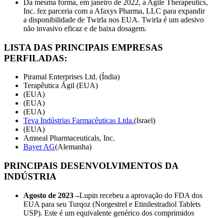
Da mesma forma, em janeiro de 2022, a Agile Therapeutics,
Inc. fez parceria com a Afaxys Pharma, LLC para expandir
a disponibilidade de Twirla nos EUA. Twirla é um adesivo
não invasivo eficaz e de baixa dosagem.
LISTA DAS PRINCIPAIS EMPRESAS
PERFILADAS:
Piramal Enterprises Ltd. (Índia)
Terapêutica Ágil (EUA)
(EUA)
(EUA)
(EUA)
Teva Indústrias Farmacêuticas Ltda.
(Israel)
(EUA)
Amneal Pharmaceuticals, Inc.
Bayer AG
(Alemanha)
PRINCIPAIS DESENVOLVIMENTOS DA
INDÚSTRIA
Agosto de 2023 –
Lupin recebeu a aprovação do FDA dos
EUA para seu Turqoz (Norgestrel e Etinilestradiol Tablets
USP). Este é um equivalente genérico dos comprimidos