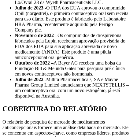
Lo/Ovral-28 da Wyeth Pharmaceuticals LLC.
Julho de 2023 -
O FDA dos EUA aprovou o comprimido
Opill (norgestrel), o primeiro contraceptivo oral sem receita
para uso diário. Este produto é fabricado pelo Laboratoire
HRA Pharma, recentemente adquirido pela Perrigo
Company plc.
Novembro de 2022 –
Os comprimidos de drospirenona
fabricados pela Lupin receberam aprovação provisória do
FDA dos EUA para sua aplicação abreviada de novo
medicamento (ANDA). Este produto é uma pílula
anticoncepcional oral genérica.
Outubro de 2022 –
A Bayer AG recebeu uma bolsa da
Fundação Bill & Melinda Gates para pesquisa pré-clínica
em novos contraceptivos não hormonais.
Julho de 2022 -
Mithra Pharmaceuticals, SA e Mayne
Pharma Group Limited anunciaram que NEXTSTELLIS –
um contraceptivo oral com um novo estrogênio, já está
disponível na Austrália.
COBERTURA DO RELATÓRIO
O relatório de pesquisa de mercado de medicamentos
anticoncepcionais fornece uma análise detalhada do mercado. Ele
se concentra em aspectos-chave, como empresas líderes, produtos