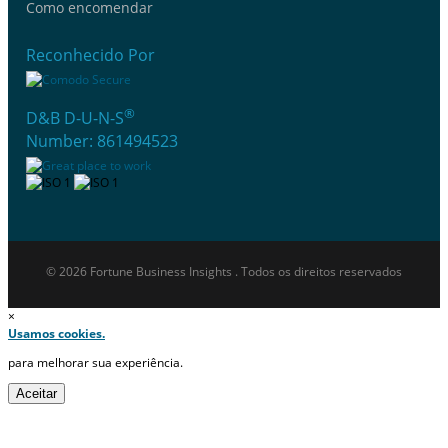
Como encomendar
Reconhecido Por
®
D&B D-U-N-S
Number: 861494523
© 2026 Fortune Business Insights . Todos os direitos reservados
×
Usamos cookies.
para melhorar sua experiência.
Aceitar