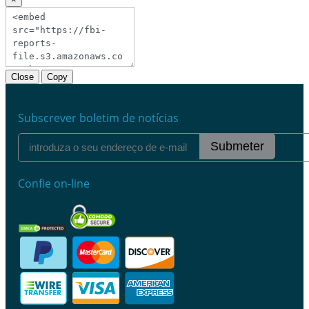
Close
Copy
Subscrever boletim de notícias
Submeter
Confie on-line