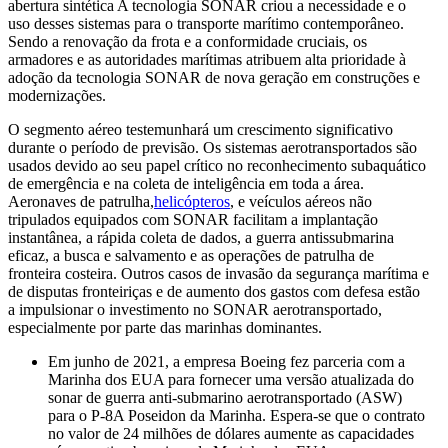
abertura sintética A tecnologia SONAR criou a necessidade e o
uso desses sistemas para o transporte marítimo contemporâneo.
Sendo a renovação da frota e a conformidade cruciais, os
armadores e as autoridades marítimas atribuem alta prioridade à
adoção da tecnologia SONAR de nova geração em construções e
modernizações.
O segmento aéreo testemunhará um crescimento significativo
durante o período de previsão. Os sistemas aerotransportados são
usados ​​devido ao seu papel crítico no reconhecimento subaquático
de emergência e na coleta de inteligência em toda a área.
Aeronaves de patrulha,
helicópteros
, e veículos aéreos não
tripulados equipados com SONAR facilitam a implantação
instantânea, a rápida coleta de dados, a guerra antissubmarina
eficaz, a busca e salvamento e as operações de patrulha de
fronteira costeira. Outros casos de invasão da segurança marítima e
de disputas fronteiriças e de aumento dos gastos com defesa estão
a impulsionar o investimento no SONAR aerotransportado,
especialmente por parte das marinhas dominantes.
Em junho de 2021, a empresa Boeing fez parceria com a
Marinha dos EUA para fornecer uma versão atualizada do
sonar de guerra anti-submarino aerotransportado (ASW)
para o P-8A Poseidon da Marinha. Espera-se que o contrato
no valor de 24 milhões de dólares aumente as capacidades