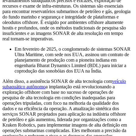
levantamentos subaquáticos precisos e eficazes, exploração de
recursos e exame de infra-estruturas. Os sistemas são essenciais
para encontrar reservatórios submarinos de petróleo e gás, geologia
do fundo marinho e segurança e integridade de plataformas e
oleodutos offshore. É exigido por ambientes offshore altamente
hostis e profundos, onde os métodos tradicionais de pesquisa são
insuficientes e as imagens SONAR de alta resolução em tempo
real tornam-se imperativas.
Em fevereiro de 2025, o conglomerado de sistemas SONAR
Ultra Maritime, com sede nos EUA, assinou um contrato de
planejamento de produção com a pioneira indiana em
engenharia Bharat Dynamics Limited (BDL) para iniciar a
coprodução das sonobóias dos EUA na Índia.
Além disso, a assistência SONAR de alta tecnologia com
veículo
subaquático autônomo
a implantação está revolucionando a
exploração offshore com base no sucesso de operações de
pesquisa de alta tecnologia em condições inadequadas para
operações tripuladas, com foco na melhoria da qualidade dos
dados e na eficiência da operação. A atualização sintética dos
serviços SONAR projetados para aplicação na indústria offshore
de petróleo e gás aumentou, liderada por organizações como a
Kraken Robotics, para implementar imagens de alta definição em
operações submarinas complicadas. Eles melhoram a precisão da
exploração e reduzem o risco e as despesas das operações.