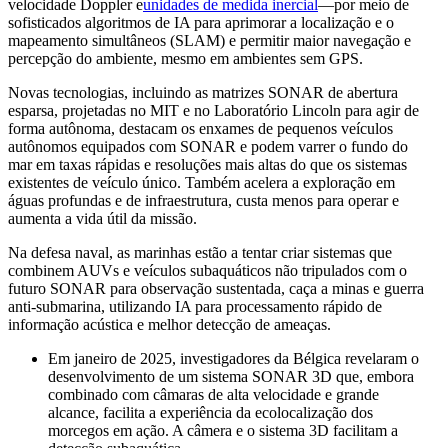
velocidade Doppler e
unidades de medida inercial
—por meio de
sofisticados algoritmos de IA para aprimorar a localização e o
mapeamento simultâneos (SLAM) e permitir maior navegação e
percepção do ambiente, mesmo em ambientes sem GPS.
Novas tecnologias, incluindo as matrizes SONAR de abertura
esparsa, projetadas no MIT e no Laboratório Lincoln para agir de
forma autônoma, destacam os enxames de pequenos veículos
autônomos equipados com SONAR e podem varrer o fundo do
mar em taxas rápidas e resoluções mais altas do que os sistemas
existentes de veículo único. Também acelera a exploração em
águas profundas e de infraestrutura, custa menos para operar e
aumenta a vida útil da missão.
Na defesa naval, as marinhas estão a tentar criar sistemas que
combinem AUVs e veículos subaquáticos não tripulados com o
futuro SONAR para observação sustentada, caça a minas e guerra
anti-submarina, utilizando IA para processamento rápido de
informação acústica e melhor detecção de ameaças.
Em janeiro de 2025, investigadores da Bélgica revelaram o
desenvolvimento de um sistema SONAR 3D que, embora
combinado com câmaras de alta velocidade e grande
alcance, facilita a experiência da ecolocalização dos
morcegos em ação. A câmera e o sistema 3D facilitam a