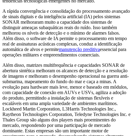
tendências tecnológicas emergentes no mercado.
A rápida convergência e consolidação do processamento avançado
de sinais digitais e da inteligência artificial (IA) pelos sistemas
SONAR melhoraram muito a capacidade dos sistemas de
distinguir ameaças subaquáticas reais do ruído. Isso também
melhorou os níveis de detecção e o mínimo de alarmes falsos.
Além disso, o software de IA permite o processamento em tempo
real de assinaturas acústicas complexas, conduz a identificação
automática de alvos e permite
manutenção preditiva
essencial para
operações militares e empreendimentos comerciais.
Além disso, matrizes multifrequência e capacidades SONAR de
abertura sintética melhoram os alcances de detecção e a resolução
de imagens e melhoram o desempenho operacional na guerra anti-
submarina, mapeamento do fundo do mar e caça a minas. A
evolução para hardware mais leve, menor e baseado em módulos,
com capacidade de conexão em AUVs e USVs, agiliza a adoção
do produto, permitindo a instalação de sistemas flexíveis e
escaláveis ​​em uma ampla variedade de ambientes marítimos.
Lockheed Martin Corporation, L3Harris Technologies Inc.,
Raytheon Technologies Corporation, Teledyne Technologies Inc. e
Thales Group são alguns dos players mais proeminentes do
mercado, respondendo por uma participação de mercado
dominante. Estas empresas são um importante motor de