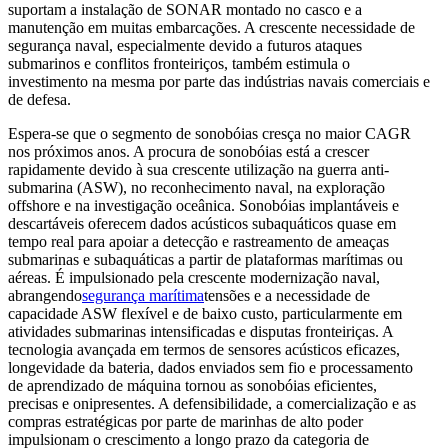
suportam a instalação de SONAR montado no casco e a
manutenção em muitas embarcações. A crescente necessidade de
segurança naval, especialmente devido a futuros ataques
submarinos e conflitos fronteiriços, também estimula o
investimento na mesma por parte das indústrias navais comerciais e
de defesa.
Espera-se que o segmento de sonobóias cresça no maior CAGR
nos próximos anos. A procura de sonobóias está a crescer
rapidamente devido à sua crescente utilização na guerra anti-
submarina (ASW), no reconhecimento naval, na exploração
offshore e na investigação oceânica. Sonobóias implantáveis ​​e
descartáveis ​​oferecem dados acústicos subaquáticos quase em
tempo real para apoiar a detecção e rastreamento de ameaças
submarinas e subaquáticas a partir de plataformas marítimas ou
aéreas. É impulsionado pela crescente modernização naval,
abrangendo
segurança marítima
tensões e a necessidade de
capacidade ASW flexível e de baixo custo, particularmente em
atividades submarinas intensificadas e disputas fronteiriças. A
tecnologia avançada em termos de sensores acústicos eficazes,
longevidade da bateria, dados enviados sem fio e processamento
de aprendizado de máquina tornou as sonobóias eficientes,
precisas e onipresentes. A defensibilidade, a comercialização e as
compras estratégicas por parte de marinhas de alto poder
impulsionam o crescimento a longo prazo da categoria de