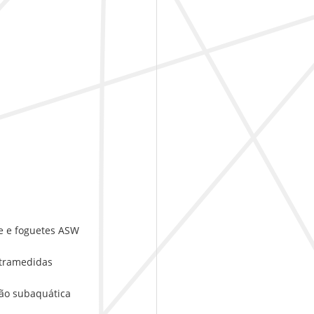
 e foguetes ASW
tramedidas
o subaquática