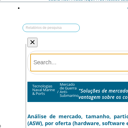
×
Mercado
Tecnologias
de Guerra
Naval Marine
"Soluções de mercado
/
Anti-
& Ports
Submarino
vantagem sobre os co
Análise de mercado, tamanho, partic
(ASW), por oferta (hardware, software 
O