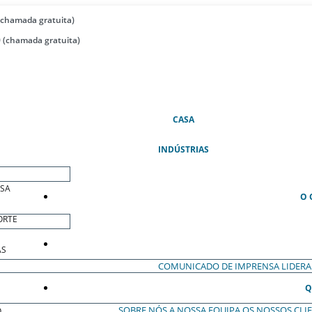
(chamada gratuita)
 (chamada gratuita)
(ATUAL)
CASA
INDÚSTRIAS
ESA
O 
ORTE
AS
COMUNICADO DE IMPRENSA
LIDER
Q
SOBRE NÓS
A NOSSA EQUIPA
OS NOSSOS CLI
O