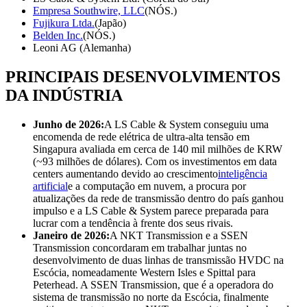
Empresa Southwire, LLC
(NÓS.)
Fujikura Ltda.
(Japão)
Belden Inc.
(NÓS.)
Leoni AG (Alemanha)
PRINCIPAIS DESENVOLVIMENTOS
DA INDÚSTRIA
Junho de 2026:
A LS Cable & System conseguiu uma
encomenda de rede elétrica de ultra-alta tensão em
Singapura avaliada em cerca de 140 mil milhões de KRW
(~93 milhões de dólares). Com os investimentos em data
centers aumentando devido ao crescimento
inteligência
artificial
e a computação em nuvem, a procura por
atualizações da rede de transmissão dentro do país ganhou
impulso e a LS Cable & System parece preparada para
lucrar com a tendência à frente dos seus rivais.
Janeiro de 2026:
A NKT Transmission e a SSEN
Transmission concordaram em trabalhar juntas no
desenvolvimento de duas linhas de transmissão HVDC na
Escócia, nomeadamente Western Isles e Spittal para
Peterhead. A SSEN Transmission, que é a operadora do
sistema de transmissão no norte da Escócia, finalmente