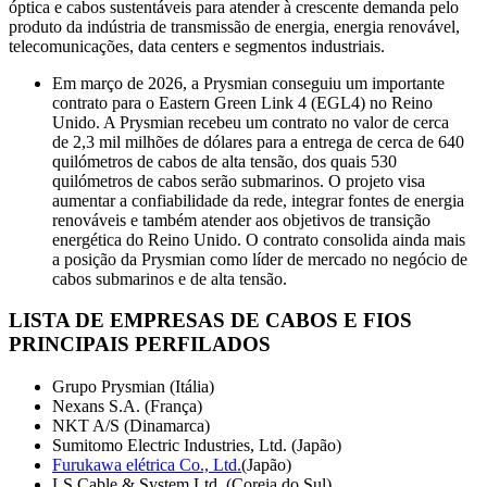
óptica e cabos sustentáveis ​​para atender à crescente demanda pelo
produto da indústria de transmissão de energia, energia renovável,
telecomunicações, data centers e segmentos industriais.
Em março de 2026, a Prysmian conseguiu um importante
contrato para o Eastern Green Link 4 (EGL4) no Reino
Unido. A Prysmian recebeu um contrato no valor de cerca
de 2,3 mil milhões de dólares para a entrega de cerca de 640
quilómetros de cabos de alta tensão, dos quais 530
quilómetros de cabos serão submarinos. O projeto visa
aumentar a confiabilidade da rede, integrar fontes de energia
renováveis ​​e também atender aos objetivos de transição
energética do Reino Unido. O contrato consolida ainda mais
a posição da Prysmian como líder de mercado no negócio de
cabos submarinos e de alta tensão.
LISTA DE EMPRESAS DE CABOS E FIOS
PRINCIPAIS PERFILADOS
Grupo Prysmian (Itália)
Nexans S.A. (França)
NKT A/S (Dinamarca)
Sumitomo Electric Industries, Ltd. (Japão)
Furukawa elétrica Co., Ltd.
(Japão)
LS Cable & System Ltd. (Coreia do Sul)