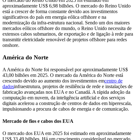
O mercado do Reino Unido em 2025 foi estimado em
aproximadamente US$ 6,98 bilhões. O mercado do Reino Unido
está a crescer de forma constante devido aos investimentos
significativos do país em energia eólica offshore e na
modernização da infra-estrutura nacional. Sendo um dos maiores
mercados eólicos offshore do mundo, o Reino Unido necessita de
extensos cabos submarinos, de exportação e de ligação à rede para
transmitir eletricidade renovável de projetos offshore para redes
onshore.
América do Norte
A América do Norte foi responsável por aproximadamente US$
43,00 bilhões em 2025. O mercado da América do Norte está
crescendo devido ao aumento dos investimentos em
centro de
dados
infraestrutura, projetos de resiliência de rede e instalações de
fabricação avançadas nos EUA e no Canadá. A rápida adoção da
computação em nuvem, da inteligência artificial e dos serviços
digitais acelerou a construção de centros de dados em hiperescala,
impulsionando a procura de cabos de energia e de comunicação.
Mercado de fios e cabos dos EUA
O mercado dos EUA em 2025 foi estimado em aproximadamente
US$ 33,49 bilhões. Há um crescimento considerável no mercado