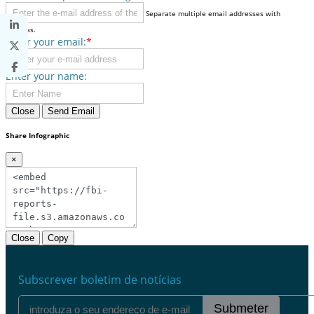
Separate multiple email addresses with
commas.
Enter your email:
*
Enter your name:
Close
Send Email
Share Infographic
×
Close
Copy
Subscrever boletim de notícias
Submeter