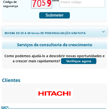
Código de
segurança
Submeter
RECEBA DE 30 A 60
horas
DE PERSONALIZAÇÃO GRATUITA
Ampliar a cobertura regional e por país, Análise de segmentos,
Serviços de consultoria de crescimento
Perfis de empresas, Benchmarking competitivo, e insights sobre o
usuário final.
Como podemos ajudá-lo a descobrir novas oportunidades e
a crescer mais rapidamente?
Verifique agora
Personalizar agora
Clientes