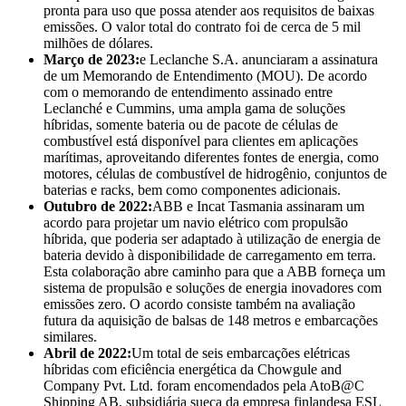
pronta para uso que possa atender aos requisitos de baixas
emissões. O valor total do contrato foi de cerca de 5 mil
milhões de dólares.
Março de 2023:
e Leclanche S.A. anunciaram a assinatura
de um Memorando de Entendimento (MOU). De acordo
com o memorando de entendimento assinado entre
Leclanché e Cummins, uma ampla gama de soluções
híbridas, somente bateria ou de pacote de células de
combustível está disponível para clientes em aplicações
marítimas, aproveitando diferentes fontes de energia, como
motores, células de combustível de hidrogênio, conjuntos de
baterias e racks, bem como componentes adicionais.
Outubro de 2022:
ABB e Incat Tasmania assinaram um
acordo para projetar um navio elétrico com propulsão
híbrida, que poderia ser adaptado à utilização de energia de
bateria devido à disponibilidade de carregamento em terra.
Esta colaboração abre caminho para que a ABB forneça um
sistema de propulsão e soluções de energia inovadores com
emissões zero. O acordo consiste também na avaliação
futura da aquisição de balsas de 148 metros e embarcações
similares.
Abril de 2022:
Um total de seis embarcações elétricas
híbridas com eficiência energética da Chowgule and
Company Pvt. Ltd. foram encomendados pela AtoB@C
Shipping AB, subsidiária sueca da empresa finlandesa ESL