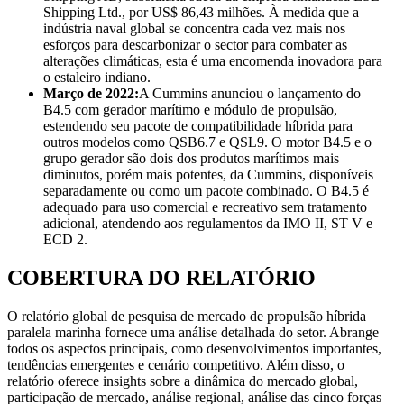
Shipping Ltd., por US$ 86,43 milhões. À medida que a
indústria naval global se concentra cada vez mais nos
esforços para descarbonizar o sector para combater as
alterações climáticas, esta é uma encomenda inovadora para
o estaleiro indiano.
Março de 2022:
A Cummins anunciou o lançamento do
B4.5 com gerador marítimo e módulo de propulsão,
estendendo seu pacote de compatibilidade híbrida para
outros modelos como QSB6.7 e QSL9. O motor B4.5 e o
grupo gerador são dois dos produtos marítimos mais
diminutos, porém mais potentes, da Cummins, disponíveis
separadamente ou como um pacote combinado. O B4.5 é
adequado para uso comercial e recreativo sem tratamento
adicional, atendendo aos regulamentos da IMO II, ST V e
ECD 2.
COBERTURA DO RELATÓRIO
O relatório global de pesquisa de mercado de propulsão híbrida
paralela marinha fornece uma análise detalhada do setor. Abrange
todos os aspectos principais, como desenvolvimentos importantes,
tendências emergentes e cenário competitivo. Além disso, o
relatório oferece insights sobre a dinâmica do mercado global,
participação de mercado, análise regional, análise das cinco forças