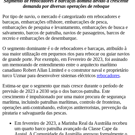
Segmento de rebocadores e barcaças domina devido à crescente
demanda por diversas operações de reboque
Por tipo de navio, o mercado é categorizado em rebocadores e
barcaças, embarcações offshore, embarcações de pesca,
embarcações de pesquisa e levantamento, embarcações de busca e
salvamento, barcos de patrulha, navios de passageiros, barcos de
recreio e embarcações de desembarque.
O segmento dominante é o de rebocadores e barcaças, atribuído à
sua maior utilização em pequenos rios para rebocar ou guiar navios
de grande porte. Por exemplo, em Fevereiro de 2023, foi assinado
um memorando de entendimento entre o arquitecto marítimo
canadiano Robert Allan Limited e o construtor naval e proprietário
turco Uzmar para desenvolver sistemas eléctricos
rebocadores
.
Estima-se que o segmento que mais cresce durante o período de
previsão de 2023 a 2030 seja o dos barcos-patrulha. Este
crescimento é impulsionado por uma maior procura de segurança
marítima, incluindo patrulhas marítimas, controlo de fronteiras,
operações anti-contrabando, esforços antiterroristas, prevenção da
pirataria e salvaguarda das pescas.
Em fevereiro de 2023, a Marinha Real da Austrália recebeu
um quarto barco patrulha avançado da Classe Cape da
Austal. A Comunidade da Austrália aprovou formalmente o