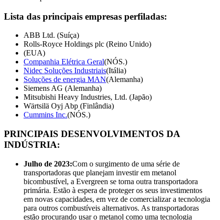
Lista das principais empresas perfiladas:
ABB Ltd. (Suíça)
Rolls-Royce Holdings plc (Reino Unido)
(EUA)
Companhia Elétrica Geral
(NÓS.)
Nidec Soluções Industriais
(Itália)
Soluções de energia MAN
(Alemanha)
Siemens AG (Alemanha)
Mitsubishi Heavy Industries, Ltd. (Japão)
Wärtsilä Oyj Abp (Finlândia)
Cummins Inc.
(NÓS.)
PRINCIPAIS DESENVOLVIMENTOS DA
INDÚSTRIA:
Julho de 2023:
Com o surgimento de uma série de
transportadoras que planejam investir em metanol
bicombustível, a Evergreen se torna outra transportadora
primária. Estão à espera de proteger os seus investimentos
em novas capacidades, em vez de comercializar a tecnologia
para outros combustíveis alternativos. As transportadoras
estão procurando usar o metanol como uma tecnologia