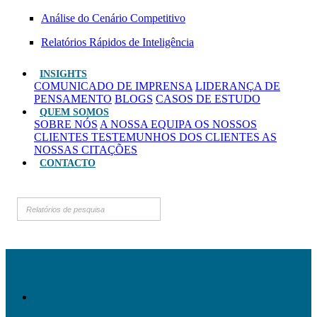
Análise do Cenário Competitivo
Relatórios Rápidos de Inteligência
INSIGHTS
COMUNICADO DE IMPRENSA
LIDERANÇA DE
PENSAMENTO
BLOGS
CASOS DE ESTUDO
QUEM SOMOS
SOBRE NÓS
A NOSSA EQUIPA
OS NOSSOS
CLIENTES
TESTEMUNHOS DOS CLIENTES
AS
NOSSAS CITAÇÕES
CONTACTO