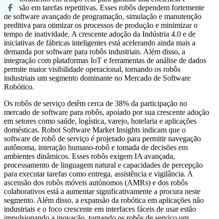
precisão em tarefas repetitivas. Esses robôs dependem fortemente
de software avançado de programação, simulação e manutenção
preditiva para otimizar os processos de produção e minimizar o
tempo de inatividade. A crescente adoção da Indústria 4.0 e de
iniciativas de fábricas inteligentes está acelerando ainda mais a
demanda por software para robôs industriais. Além disso, a
integração com plataformas IoT e ferramentas de análise de dados
permite maior visibilidade operacional, tornando os robôs
industriais um segmento dominante no Mercado de Software
Robótico.
Os robôs de serviço detêm cerca de 38% da participação no
mercado de software para robôs, apoiado por sua crescente adoção
em setores como saúde, logística, varejo, hotelaria e aplicações
domésticas. Robot Software Market Insights indicam que o
software de robô de serviço é projetado para permitir navegação
autônoma, interação humano-robô e tomada de decisões em
ambientes dinâmicos. Esses robôs exigem IA avançada,
processamento de linguagem natural e capacidades de percepção
para executar tarefas como entrega, assistência e vigilância. A
ascensão dos robôs móveis autónomos (AMRs) e dos robôs
colaborativos está a aumentar significativamente a procura neste
segmento. Além disso, a expansão da robótica em aplicações não
industriais e o foco crescente em interfaces fáceis de usar estão
impulsionando a inovação, tornando os robôs de serviço um