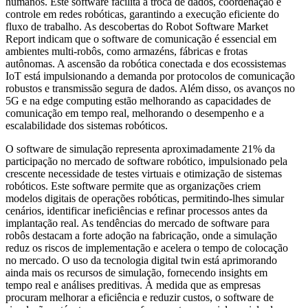
humanos. Este software facilita a troca de dados, coordenação e
controle em redes robóticas, garantindo a execução eficiente do
fluxo de trabalho. As descobertas do Robot Software Market
Report indicam que o software de comunicação é essencial em
ambientes multi-robôs, como armazéns, fábricas e frotas
autônomas. A ascensão da robótica conectada e dos ecossistemas
IoT está impulsionando a demanda por protocolos de comunicação
robustos e transmissão segura de dados. Além disso, os avanços no
5G e na edge computing estão melhorando as capacidades de
comunicação em tempo real, melhorando o desempenho e a
escalabilidade dos sistemas robóticos.
O software de simulação representa aproximadamente 21% da
participação no mercado de software robótico, impulsionado pela
crescente necessidade de testes virtuais e otimização de sistemas
robóticos. Este software permite que as organizações criem
modelos digitais de operações robóticas, permitindo-lhes simular
cenários, identificar ineficiências e refinar processos antes da
implantação real. As tendências do mercado de software para
robôs destacam a forte adoção na fabricação, onde a simulação
reduz os riscos de implementação e acelera o tempo de colocação
no mercado. O uso da tecnologia digital twin está aprimorando
ainda mais os recursos de simulação, fornecendo insights em
tempo real e análises preditivas. À medida que as empresas
procuram melhorar a eficiência e reduzir custos, o software de