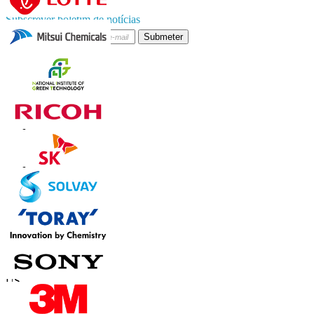
Subscrever boletim de notícias
Submeter
Confie on-line
Contate-nos
US
+1 833 909 2966 ( chamada gratuita )
UK
+44 808 502 0280 (chamada gratuita )
APAC
+91 744 740 1245