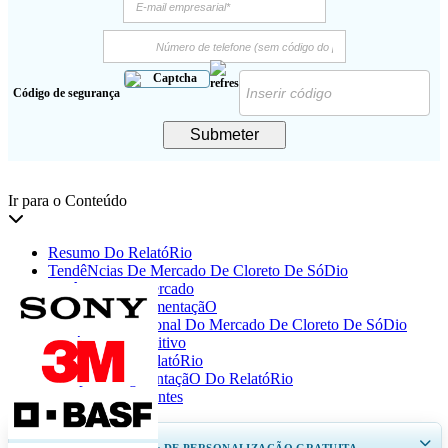
Código de segurança
Submeter
Ir para o Conteúdo
Resumo Do RelatóRio
TendêNcias De Mercado De Cloreto De SóDio
DinâMica De Mercado
AnáLise De SegmentaçãO
Perspectiva Regional Do Mercado De Cloreto De SóDio
CenáRio Competitivo
Cobertura Do RelatóRio
Escopo E SegmentaçãO Do RelatóRio
Perguntas Frequentes