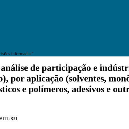
cisões informadas"
álise de participação e indústri
to), por aplicação (solventes, mon
ásticos e polímeros, adesivos e out
 FBI112831