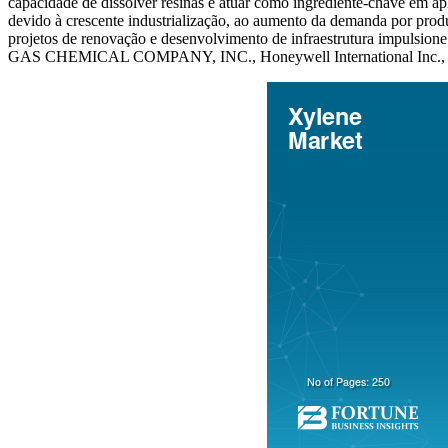
capacidade de dissolver resinas e atuar como ingrediente-chave em a
devido à crescente industrialização, ao aumento da demanda por produ
projetos de renovação e desenvolvimento de infraestrutura impulsi
GAS CHEMICAL COMPANY, INC., Honeywell International Inc., INEO