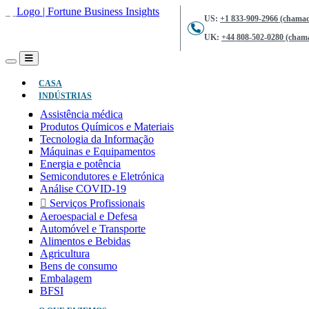
US:
+1 833-909-2966 (chamad
UK:
+44 808-502-0280 (chama
(ATUAL)
CASA
INDÚSTRIAS
Assistência médica
Produtos Químicos e Materiais
Tecnologia da Informação
Máquinas e Equipamentos
Energia e potência
Semicondutores e Eletrónica
Análise COVID-19
Serviços Profissionais
Aeroespacial e Defesa
Automóvel e Transporte
Alimentos e Bebidas
Agricultura
Bens de consumo
Embalagem
BFSI