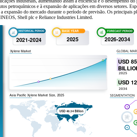
plicações industriais, aumentando assim a eficiência e o desempenho d
tos petroquímicos e à expansão de aplicações em diversos setores. Espe
one a expansão do mercado durante o período de previsão. Os princi
S, Shell plc e Reliance Industries Limited.