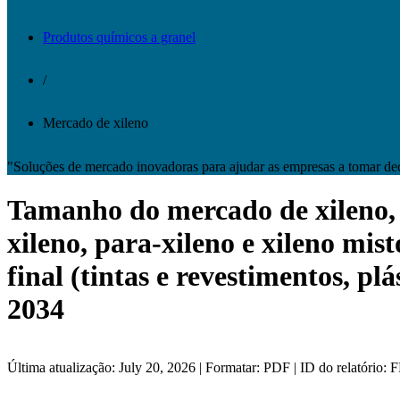
Produtos químicos a granel
/
Mercado de xileno
"Soluções de mercado inovadoras para ajudar as empresas a tomar de
Tamanho do mercado de xileno, an
xileno, para-xileno e xileno mis
final (tintas e revestimentos, pl
2034
Última atualização: July 20, 2026 | Formatar: PDF | ID do relatório: