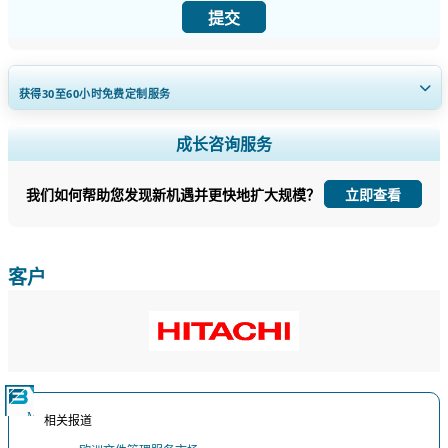
提交
获得30至60
小时
免费定制服务
扩大区域和国家覆盖范围， 细分市场分析， 公司简介， 竞争基准分析，
成长咨询服务
以及最终用户洞察。
我们如何帮助您发现新机遇并更快地扩大规模？
立即查看
立即定制
客户
相关报道