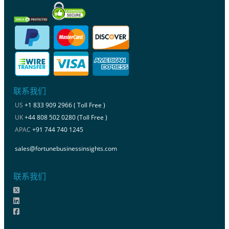
联系我们
US
+1 833 909 2966 ( Toll Free )
UK
+44 808 502 0280 (Toll Free )
APAC
+91 744 740 1245
sales@fortunebusinessinsights.com
联系我们