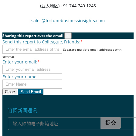
(亚太地区) +91 744 740 1245
sales@fortunebusinessinsights.com
Sharing this report over the email
×
Send this report to Colleague, Friends:
*
Separate multiple email addresses with
commas.
Enter your email:
*
Enter your name:
Close
Send Email
订阅新闻通讯
提交