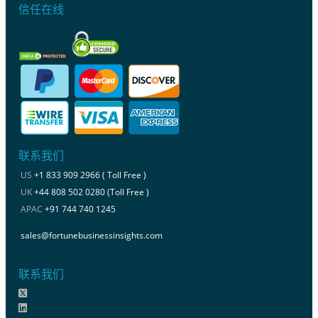
信任在线
联系我们
US
+1 833 909 2966 ( Toll Free )
UK
+44 808 502 0280 (Toll Free )
APAC
+91 744 740 1245
sales@fortunebusinessinsights.com
联系我们