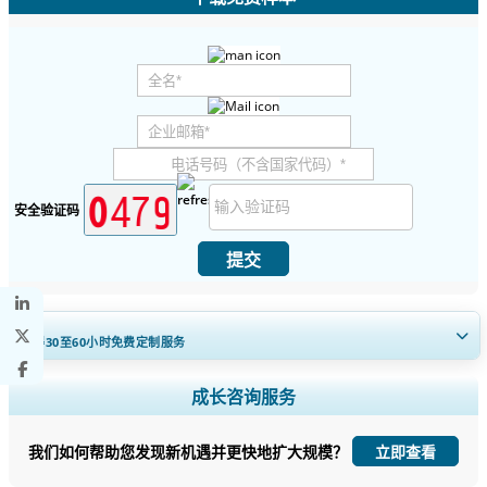
安全验证码
提交
获得30至60
小时
免费定制服务
扩大区域和国家覆盖范围， 细分市场分析， 公司简介， 竞争基准分析，
成长咨询服务
以及最终用户洞察。
我们如何帮助您发现新机遇并更快地扩大规模？
立即查看
立即定制