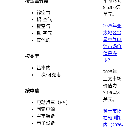
年将达到
按金属分类
9.6286亿
锌空气
美元。
铝-空气
2025年亚
锂空气
太地区金
铁-空气
属空气电
其他的
池市场价
值是多
按类型
少？
基本的
2025年，
二次/可充电
亚太市场
价值为
按申请
3.1304亿
美元。
电动汽车（EV）
固定电源
预计市场
军事装备
在预测期
电子设备
内（2026-