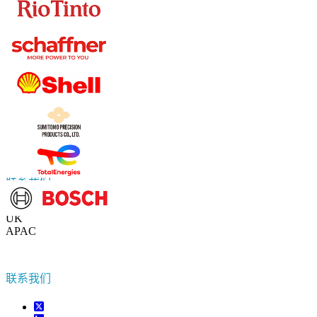
联系我们
US
+1 833 909 2966 ( Toll Free )
UK
+44 808 502 0280 (Toll Free )
APAC
+91 744 740 1245
sales@fortunebusinessinsights.com
联系我们