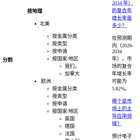
2034 年）
的复合年
按地理
增长率是
北美
多少？
按金属分类
在预测期
按类型
内（2026-
按申请
2034
年），市
按国家/地区
分割
场的复合
我们。
年增长率
加拿大
可能为
欧洲
5.82%。
按金属分类
按类型
哪个是市
按申请
场上的主
按国家/地区
导应用领
英国
域？
德国
法国
预计电子