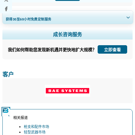
获得30至60
小时
免费定制服务
扩大区域和国家覆盖范围， 细分市场分析， 公司简介， 竞争基准分析，
成长咨询服务
以及最终用户洞察。
我们如何帮助您发现新机遇并更快地扩大规模？
立即查看
立即定制
客户
相关报道
枪支和配件市场
轻型武器市场