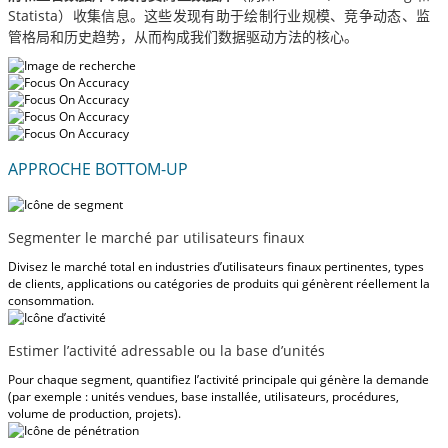
Statista）收集信息。这些发现有助于绘制行业规模、竞争动态、监
管格局和历史趋势，从而构成我们数据驱动方法的核心。
APPROCHE BOTTOM-UP
Segmenter le marché par utilisateurs finaux
Divisez le marché total en industries d’utilisateurs finaux pertinentes, types
de clients, applications ou catégories de produits qui génèrent réellement la
consommation.
Estimer l’activité adressable ou la base d’unités
Pour chaque segment, quantifiez l’activité principale qui génère la demande
(par exemple : unités vendues, base installée, utilisateurs, procédures,
volume de production, projets).