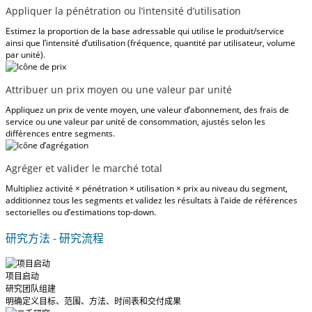
Appliquer la pénétration ou l’intensité d’utilisation
Estimez la proportion de la base adressable qui utilise le produit/service
ainsi que l’intensité d’utilisation (fréquence, quantité par utilisateur, volume
par unité).
Attribuer un prix moyen ou une valeur par unité
Appliquez un prix de vente moyen, une valeur d’abonnement, des frais de
service ou une valeur par unité de consommation, ajustés selon les
différences entre segments.
Agréger et valider le marché total
Multipliez activité × pénétration × utilisation × prix au niveau du segment,
additionnez tous les segments et validez les résultats à l’aide de références
sectorielles ou d’estimations top-down.
研究方法 - 研究流程
项目启动
研究团队组建
明确定义目标、范围、方法、时间表和交付成果