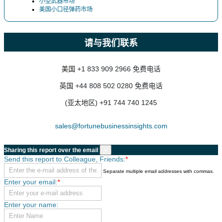
小型武器市场
美国小口径弹药市场
请与我们联系
美国
+1 833 909 2966 免费电话
英国
+44 808 502 0280 免费电话
(亚太地区) +91 744 740 1245
sales@fortunebusinessinsights.com
×
Sharing this report over the email
Send this report to Colleague, Friends:
*
Separate multiple email addresses with commas.
Enter your email:
*
Enter your name: