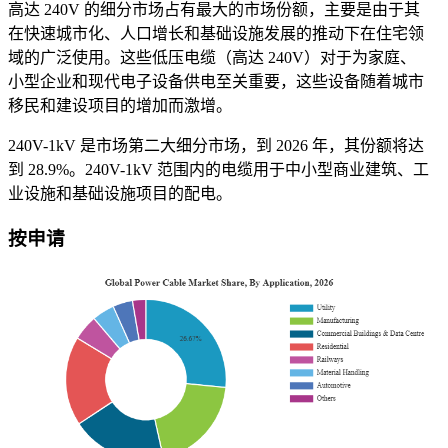
高达 240V 的细分市场占有最大的市场份额，主要是由于其
在快速城市化、人口增长和基础设施发展的推动下在住宅领
域的广泛使用。这些低压电缆（高达 240V）对于为家庭、
小型企业和现代电子设备供电至关重要，这些设备随着城市
移民和建设项目的增加而激增。
240V-1kV 是市场第二大细分市场，到 2026 年，其份额将达
到 28.9%。240V-1kV 范围内的电缆用于中小型商业建筑、工
业设施和基础设施项目的配电。
按申请