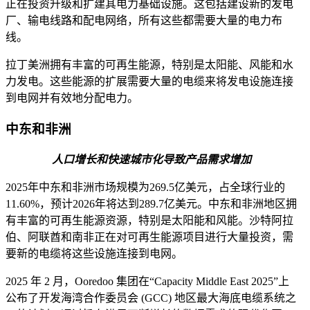
正在投资升级和扩建其电力基础设施。这包括建设新的发电
厂、输电线路和配电网络，所有这些都需要大量的电力布
线。
拉丁美洲拥有丰富的可再生能源，特别是太阳能、风能和水
力发电。这些能源的扩展需要大量的电缆来将发电设施连接
到电网并有效地分配电力。
中东和非洲
人口增长和快速城市化导致产品需求增加
2025年中东和非洲市场规模为269.5亿美元，占全球行业的
11.60%，预计2026年将达到289.7亿美元。中东和非洲地区拥
有丰富的可再生能源资源，特别是太阳能和风能。沙特阿拉
伯、阿联酋和南非正在对可再生能源项目进行大量投资，需
要新的电缆将这些设施连接到电网。
2025 年 2 月，Ooredoo 集团在“Capacity Middle East 2025”上
公布了开发海湾合作委员会 (GCC) 地区最大海底电缆系统之