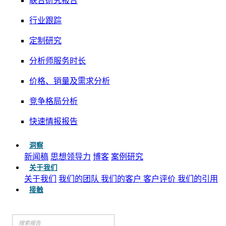
联合研究报告
行业跟踪
定制研究
分析师服务时长
价格、销量及需求分析
竞争格局分析
快速情报报告
洞察
新闻稿
思想领导力
博客
案例研究
关于我们
关于我们
我们的团队
我们的客户
客户评价
我们的引用
接触