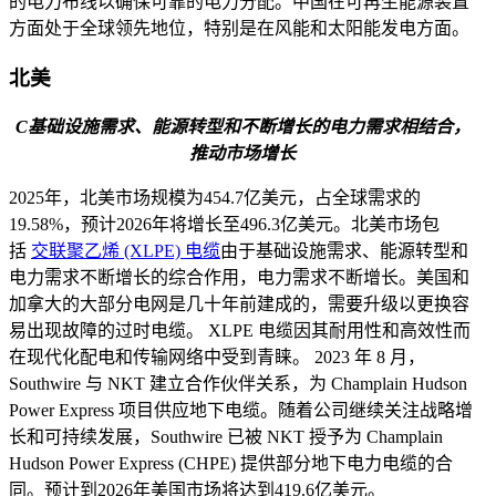
的电力布线以确保可靠的电力分配。中国在可再生能源装置
方面处于全球领先地位，特别是在风能和太阳能发电方面。
北美
C
基础设施需求、能源转型和不断增长的电力需求相结合，
推动市场增长
2025年，北美市场规模为454.7亿美元，占全球需求的
19.58%，预计2026年将增长至496.3亿美元。北美市场包
括
交联聚乙烯 (XLPE) 电缆
由于基础设施需求、能源转型和
电力需求不断增长的综合作用，电力需求不断增长。美国和
加拿大的大部分电网是几十年前建成的，需要升级以更换容
易出现故障的过时电缆。 XLPE 电缆因其耐用性和高效性而
在现代化配电和传输网络中受到青睐。 2023 年 8 月，
Southwire 与 NKT 建立合作伙伴关系，为 Champlain Hudson
Power Express 项目供应地下电缆。随着公司继续关注战略增
长和可持续发展，Southwire 已被 NKT 授予为 Champlain
Hudson Power Express (CHPE) 提供部分地下电力电缆的合
同。预计到2026年美国市场将达到419.6亿美元。