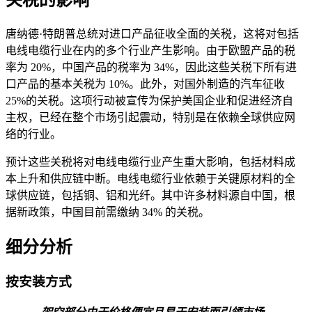
唐纳德·特朗普总统对进口产品征收全面的关税，这将对包括
电线电缆行业在内的多个行业产生影响。由于欧盟产品的税
率为 20%，中国产品的税率为 34%，因此这些关税下所有进
口产品的基本关税为 10%。此外，对国外制造的汽车征收
25%的关税。这项行动被宣传为保护美国企业和促进经济自
主权，已经在整个市场引起震动，特别是在依赖全球供应网
络的行业。
预计这些关税将对电线电缆行业产生重大影响，包括材料成
本上升和供应链中断。电线电缆行业依赖于关键原材料的全
球供应链，包括铜、铝和光纤。其中许多材料源自中国，根
据新政策，中国目前需缴纳 34% 的关税。
细分分析
按安装方式