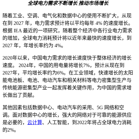
全球电力需求不断增长
推动市场增长
随着工业、空调、电气化和数据中心的使用不断扩大，从现
在到 2027 年，电力需求预计将以平均每年 4% 的速度增长。
根据 IEA 最近的一项研究，随着整个经济中各行业电力需求
的增加，全球电力消耗预计将以近年来最快的速度增长，到
2027 年，年增长率约为 4%。
2020年以来，中国电力需求的增长速度快于整体经济的增长
速度。 2024年，中国的用电量将增长7%，预计从现在到
2027年，平均增长率约为6%。在工业领域，快速增长的太阳
能电池板、电池、电动汽车和相关材料等电力密集型生产与
传统能源密集型产业一起发挥着关键作用，为中国的需求增
长做出了贡献。
其他因素包括数据中心、电动汽车的采用、5G 网络和空
调。面对数据中心的增长，强大的网络对于可靠的能源供应
是必要的，
云计算
、人工智能，到2022年将占全球电力消耗
的2%。