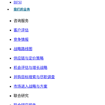
BFSI
我们的业务
咨询服务
客户评估
竞争情报
战略路线图
供应链与定价策略
机会评估与增长战略
并购目标搜索与尽职调查
市场进入战略与方案
联合研究