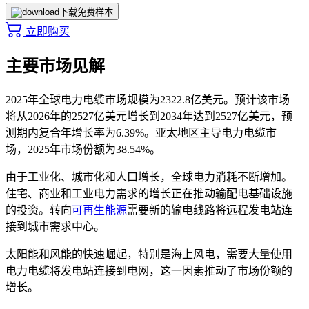
下载免费样本
立即购买
主要市场见解
2025年全球电力电缆市场规模为2322.8亿美元。预计该市场
将从2026年的2527亿美元增长到2034年达到2527亿美元，预
测期内复合年增长率为6.39%。亚太地区主导电力电缆市
场，2025年市场份额为38.54%。
由于工业化、城市化和人口增长，全球电力消耗不断增加。
住宅、商业和工业电力需求的增长正在推动输配电基础设施
的投资。转向
可再生能源
需要新的输电线路将远程发电站连
接到城市需求中心。
太阳能和风能的快速崛起，特别是海上风电，需要大量使用
电力电缆将发电站连接到电网，这一因素推动了市场份额的
增长。