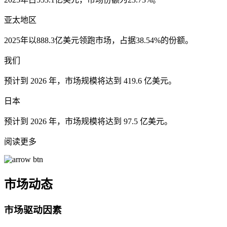
亚太地区
2025年以888.3亿美元领跑市场，占据38.54%的份额。
我们
预计到 2026 年，市场规模将达到 419.6 亿美元。
日本
预计到 2026 年，市场规模将达到 97.5 亿美元。
阅读更多
市场动态
市场驱动因素