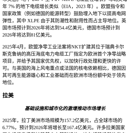
年 7% 的地下电缆增长类似（EIA，2023 年）。欧盟指令和
国家政策（例如德国的能源转型）鼓励埋入地下以提高电网
弹性，其中 XLPE 由于其防潮性和耐用性而占主导地位。英
国市场预计到2026年将达到54.4亿美元，德国市场预计到
2026年将达到81亿美元。
2025年4月，欧盟净零工业法案将NKT扩建其位于瑞典卡尔
斯克鲁纳的高压海底电力电缆工厂指定为欧洲首个净零战略
项目，并给予其国家优先权，以加快行政处理和更快的许
可。与英国的海上风电重点或法国的核电依赖相比，德国因
其可再生能源雄心和工业基础而在欧洲市场份额中处于领先
地位。
拉美
基础设施和城市化的激增推动市场增长
2025年，拉丁美洲市场规模为157.2亿美元，占全球市场的
6.77%，预计到2026年将增长至167.4亿美元。许多拉美国家