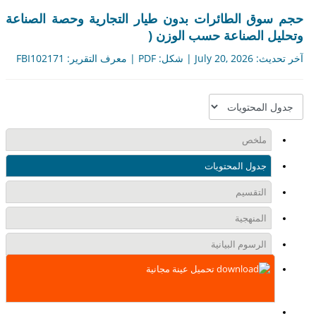
وق الطائرات بدون طيار التجارية وحصة الصناعة
ل الصناعة حسب الوزن (
| معرف التقرير: FBI102171
ملخص
جدول المحتويات
التقسيم
المنهجية
الرسوم البيانية
تحميل عينة مجانية