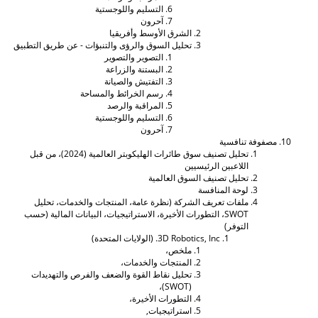
التسليم واللوجستية
آحرون
الشرق الأوسط وأفريقيا
تحليل السوق والرؤى والتنبؤات - عن طريق التطبيق
التصوير والتصوير
البستنة والزراعة
التفتيش والصيانة
رسم الخرائط والمساحة
المراقبة والرصد
التسليم واللوجستية
آحرون
صفوفة تنافسية
تحليل تصنيف سوق طائرات الهليكوبتر العالمية (2024)، من قبل
اللاعبين الرئيسيين
تحليل تصنيف السوق العالمية
لوحة المنافسة
ملفات تعريف الشركة (نظرة عامة، المنتجات والخدمات، تحليل
SWOT، التطورات الأخيرة، الاستراتيجيات، البيانات المالية (حسب
التوفر)
3D Robotics, Inc. (الولايات المتحدة)
ملخص،
المنتجات والخدمات،
تحليل نقاط القوة والضعف والفرص والتهديدات
(SWOT)،
التطورات الأخيرة،
استراتيجيات,