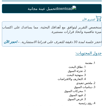
تحميل عينة مجانية
ري الآن
التقرير ليتوافق مع أهدافك البحثية، مما يساعدك على اكتساب
افسية واتخاذ قرارات مستنيرة.
ة للتعرف على قدراتنا الاستشارية. –
احجز الآن
لمحتويات:
قدمة
نطاق البحث
تجزئة السوق
منهجية البحث
التعاريف والافتراضات
لخص تنفيذي
يناميات السوق
محركات السوق
قيود السوق
فرص السوق
ؤى رئيسية