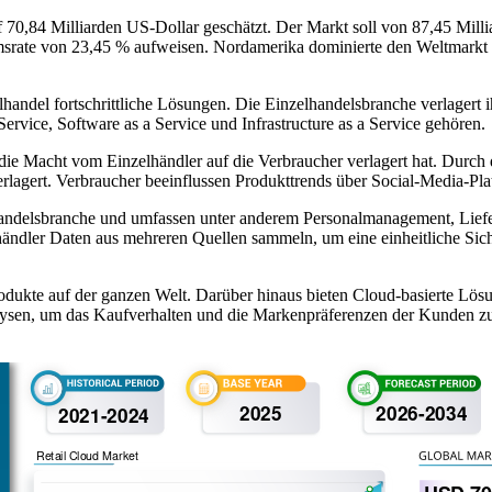
70,84 Milliarden US-Dollar geschätzt. Der Markt soll von 87,45 Mill
srate von 23,45 % aufweisen. Nordamerika dominierte den Weltmarkt m
elhandel fortschrittliche Lösungen. Die Einzelhandelsbranche verlagert
ervice, Software as a Service und Infrastructure as a Service gehören.
ich die Macht vom Einzelhändler auf die Verbraucher verlagert hat. Du
erlagert. Verbraucher beeinflussen Produkttrends über Social-Media-P
lhandelsbranche und umfassen unter anderem Personalmanagement, Lief
dler Daten aus mehreren Quellen sammeln, um eine einheitliche Sicht
rodukte auf der ganzen Welt. Darüber hinaus bieten Cloud-basierte Lö
alysen, um das Kaufverhalten und die Markenpräferenzen der Kunden z