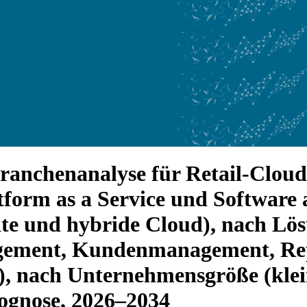
ranchenanalyse für Retail-Cloud
atform as a Service und Software 
ivate und hybride Cloud), nach L
ement, Kundenmanagement, Repo
, nach Unternehmensgröße (klein
ognose, 2026–2034