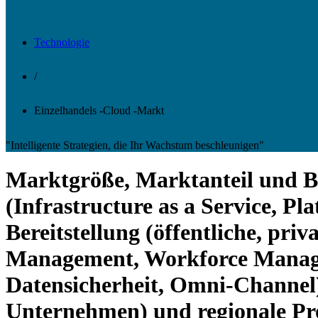
Technologie
/
Einzelhandels -Cloud -Markt
"Intelligente Strategien, die Ihr Wachstum beschleunigen"
Marktgröße, Marktanteil und B
(Infrastructure as a Service, Pl
Bereitstellung (öffentliche, pr
Management, Workforce Manag
Datensicherheit, Omni-Channel)
Unternehmen) und regionale Pr