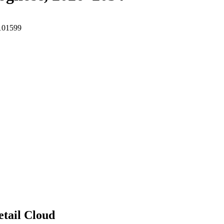
I101599
tail Cloud