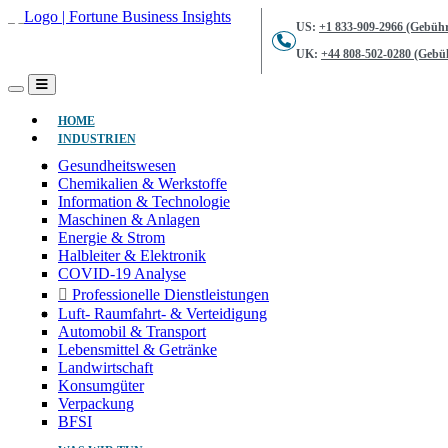
US:
+1 833-909-2966 (Gebühr
UK:
+44 808-502-0280 (Gebüh
(AKTUELL)
HOME
INDUSTRIEN
Gesundheitswesen
Chemikalien & Werkstoffe
Information & Technologie
Maschinen & Anlagen
Energie & Strom
Halbleiter & Elektronik
COVID-19 Analyse
Professionelle Dienstleistungen
Luft- Raumfahrt- & Verteidigung
Automobil & Transport
Lebensmittel & Getränke
Landwirtschaft
Konsumgüter
Verpackung
BFSI