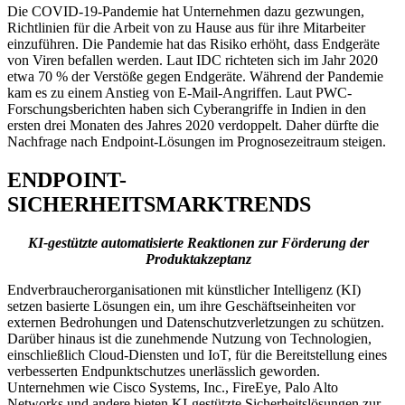
Die COVID-19-Pandemie hat Unternehmen dazu gezwungen,
Richtlinien für die Arbeit von zu Hause aus für ihre Mitarbeiter
einzuführen. Die Pandemie hat das Risiko erhöht, dass Endgeräte
von Viren befallen werden. Laut IDC richteten sich im Jahr 2020
etwa 70 % der Verstöße gegen Endgeräte. Während der Pandemie
kam es zu einem Anstieg von E-Mail-Angriffen. Laut PWC-
Forschungsberichten haben sich Cyberangriffe in Indien in den
ersten drei Monaten des Jahres 2020 verdoppelt. Daher dürfte die
Nachfrage nach Endpoint-Lösungen im Prognosezeitraum steigen.
ENDPOINT-
SICHERHEITSMARKTRENDS
KI-gestützte automatisierte Reaktionen zur Förderung der
Produktakzeptanz
Endverbraucherorganisationen mit künstlicher Intelligenz (KI)
setzen basierte Lösungen ein, um ihre Geschäftseinheiten vor
externen Bedrohungen und Datenschutzverletzungen zu schützen.
Darüber hinaus ist die zunehmende Nutzung von Technologien,
einschließlich Cloud-Diensten und IoT, für die Bereitstellung eines
verbesserten Endpunktschutzes unerlässlich geworden.
Unternehmen wie Cisco Systems, Inc., FireEye, Palo Alto
Networks und andere bieten KI-gestützte Sicherheitslösungen zur