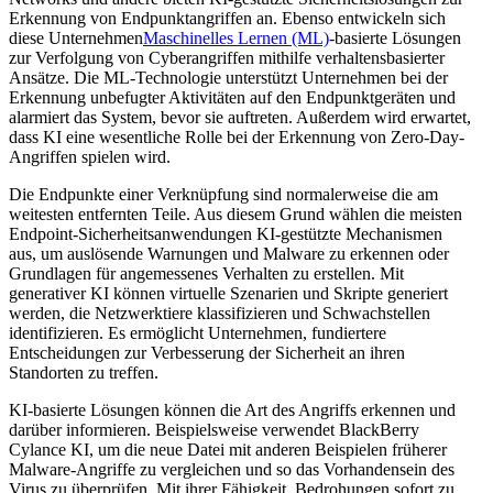
Erkennung von Endpunktangriffen an. Ebenso entwickeln sich
diese Unternehmen
Maschinelles Lernen (ML)
-basierte Lösungen
zur Verfolgung von Cyberangriffen mithilfe verhaltensbasierter
Ansätze. Die ML-Technologie unterstützt Unternehmen bei der
Erkennung unbefugter Aktivitäten auf den Endpunktgeräten und
alarmiert das System, bevor sie auftreten. Außerdem wird erwartet,
dass KI eine wesentliche Rolle bei der Erkennung von Zero-Day-
Angriffen spielen wird.
Die Endpunkte einer Verknüpfung sind normalerweise die am
weitesten entfernten Teile. Aus diesem Grund wählen die meisten
Endpoint-Sicherheitsanwendungen KI-gestützte Mechanismen
aus, um auslösende Warnungen und Malware zu erkennen oder
Grundlagen für angemessenes Verhalten zu erstellen. Mit
generativer KI können virtuelle Szenarien und Skripte generiert
werden, die Netzwerktiere klassifizieren und Schwachstellen
identifizieren. Es ermöglicht Unternehmen, fundiertere
Entscheidungen zur Verbesserung der Sicherheit an ihren
Standorten zu treffen.
KI-basierte Lösungen können die Art des Angriffs erkennen und
darüber informieren. Beispielsweise verwendet BlackBerry
Cylance KI, um die neue Datei mit anderen Beispielen früherer
Malware-Angriffe zu vergleichen und so das Vorhandensein des
Virus zu überprüfen. Mit ihrer Fähigkeit, Bedrohungen sofort zu