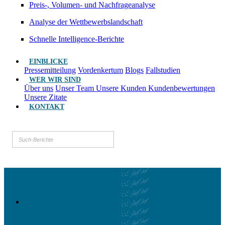
Preis-, Volumen- und Nachfrageanalyse
Analyse der Wettbewerbslandschaft
Schnelle Intelligence-Berichte
EINBLICKE
Pressemitteilung
Vordenkertum
Blogs
Fallstudien
WER WIR SIND
Über uns
Unser Team
Unsere Kunden
Kundenbewertungen
Unsere Zitate
KONTAKT