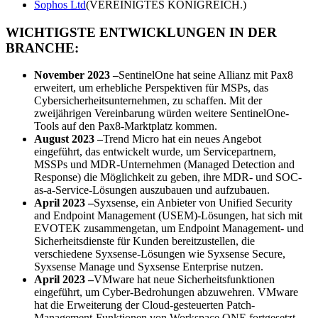
Sophos Ltd
(VEREINIGTES KÖNIGREICH.)
WICHTIGSTE ENTWICKLUNGEN IN DER
BRANCHE:
November 2023 –
SentinelOne hat seine Allianz mit Pax8
erweitert, um erhebliche Perspektiven für MSPs, das
Cybersicherheitsunternehmen, zu schaffen. Mit der
zweijährigen Vereinbarung würden weitere SentinelOne-
Tools auf den Pax8-Marktplatz kommen.
August 2023 –
Trend Micro hat ein neues Angebot
eingeführt, das entwickelt wurde, um Servicepartnern,
MSSPs und MDR-Unternehmen (Managed Detection and
Response) die Möglichkeit zu geben, ihre MDR- und SOC-
as-a-Service-Lösungen auszubauen und aufzubauen.
April 2023 –
Syxsense, ein Anbieter von Unified Security
and Endpoint Management (USEM)-Lösungen, hat sich mit
EVOTEK zusammengetan, um Endpoint Management- und
Sicherheitsdienste für Kunden bereitzustellen, die
verschiedene Syxsense-Lösungen wie Syxsense Secure,
Syxsense Manage und Syxsense Enterprise nutzen.
April 2023 –
VMware hat neue Sicherheitsfunktionen
eingeführt, um Cyber-Bedrohungen abzuwehren. VMware
hat die Erweiterung der Cloud-gesteuerten Patch-
Management-Funktionen von Workspace ONE fortgesetzt,