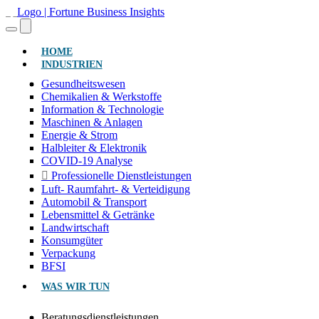
(AKTUELL)
HOME
INDUSTRIEN
Gesundheitswesen
Chemikalien & Werkstoffe
Information & Technologie
Maschinen & Anlagen
Energie & Strom
Halbleiter & Elektronik
COVID-19 Analyse
Professionelle Dienstleistungen
Luft- Raumfahrt- & Verteidigung
Automobil & Transport
Lebensmittel & Getränke
Landwirtschaft
Konsumgüter
Verpackung
BFSI
WAS WIR TUN
Beratungsdienstleistungen