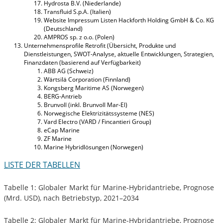
Hydrosta B.V. (Niederlande)
Transfluid S.p.A. (Italien)
Website Impressum Listen Hackforth Holding GmbH & Co. KG
(Deutschland)
AMPROS sp. z o.o. (Polen)
Unternehmensprofile Retrofit (Übersicht, Produkte und
Dienstleistungen, SWOT-Analyse, aktuelle Entwicklungen, Strategien,
Finanzdaten (basierend auf Verfügbarkeit)
ABB AG (Schweiz)
Wärtsilä Corporation (Finnland)
Kongsberg Maritime AS (Norwegen)
BERG-Antrieb
Brunvoll (inkl. Brunvoll Mar-El)
Norwegische Elektrizitätssysteme (NES)
Vard Electro (VARD / Fincantieri Group)
eCap Marine
ZF Marine
Marine Hybridlösungen (Norwegen)
LISTE DER TABELLEN
Tabelle 1: Globaler Markt für Marine-Hybridantriebe, Prognose
(Mrd. USD), nach Betriebstyp, 2021–2034
Tabelle 2: Globaler Markt für Marine-Hybridantriebe, Prognose