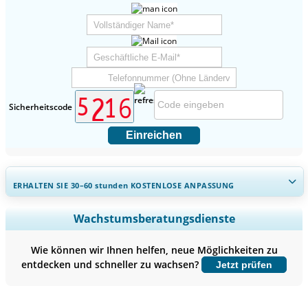
Sicherheitscode
Einreichen
ERHALTEN SIE 30–60
stunden
KOSTENLOSE ANPASSUNG
Regionale und länderspezifische Abdeckung erweitern,
Wachstumsberatungsdienste
Segmentanalyse, Unternehmensprofile, Wettbewerbs-
Benchmarking, und Endnutzer-Einblicke.
Wie können wir Ihnen helfen, neue Möglichkeiten zu
entdecken und schneller zu wachsen?
Jetzt prüfen
Jetzt anpassen