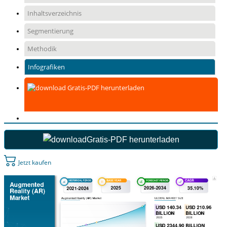
Inhaltsverzeichnis
Segmentierung
Methodik
Infografiken
Gratis-PDF herunterladen
Gratis-PDF herunterladen
Jetzt kaufen