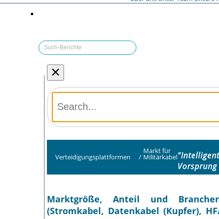
×
Markt für
"Intellige
Verteidigungsplattformen
/
Militärkabel
Vorsprung
Marktgröße, Anteil und Branchen
(Stromkabel, Datenkabel (Kupfer), HF