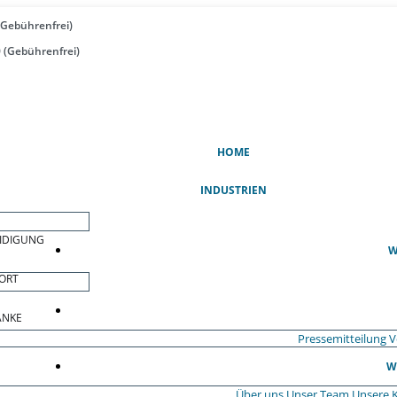
(Gebührenfrei)
 (Gebührenfrei)
(AKTUELL)
HOME
INDUSTRIEN
EIDIGUNG
W
ORT
ÄNKE
Pressemitteilung
V
W
Über uns
Unser Team
Unsere 