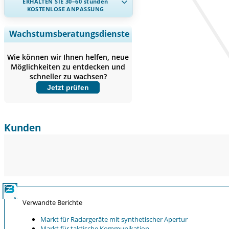
ERHALTEN SIE 30–60
stunden
KOSTENLOSE ANPASSUNG
Regionale und länderspezifische
Wachstumsberatungsdienste
Abdeckung erweitern,
Segmentanalyse,
Wie können wir Ihnen helfen, neue
Unternehmensprofile, Wettbewerbs-
Möglichkeiten zu entdecken und
Benchmarking, und Endnutzer-
schneller zu wachsen?
Einblicke.
Jetzt prüfen
Jetzt anpassen
Kunden
Verwandte Berichte
Markt für Radargeräte mit synthetischer Apertur
Markt für taktische Kommunikation