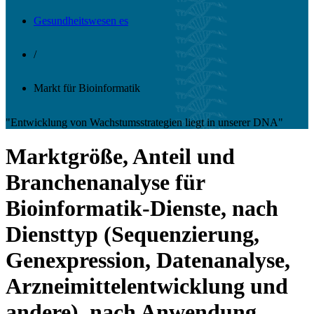
Gesundheitswesen es
/
Markt für Bioinformatik
"Entwicklung von Wachstumsstrategien liegt in unserer DNA"
Marktgröße, Anteil und
Branchenanalyse für
Bioinformatik-Dienste, nach
Diensttyp (Sequenzierung,
Genexpression, Datenanalyse,
Arzneimittelentwicklung und
andere), nach Anwendung