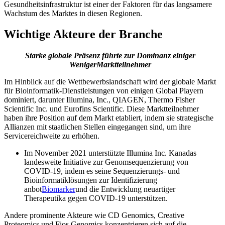
Gesundheitsinfrastruktur ist einer der Faktoren für das langsamere
Wachstum des Marktes in diesen Regionen.
Wichtige Akteure der Branche
Starke globale Präsenz führte zur Dominanz einiger
Weniger
Marktteilnehmer
Im Hinblick auf die Wettbewerbslandschaft wird der globale Markt
für Bioinformatik-Dienstleistungen von einigen Global Playern
dominiert, darunter Illumina, Inc., QIAGEN, Thermo Fisher
Scientific Inc. und Eurofins Scientific. Diese Marktteilnehmer
haben ihre Position auf dem Markt etabliert, indem sie strategische
Allianzen mit staatlichen Stellen eingegangen sind, um ihre
Servicereichweite zu erhöhen.
Im November 2021 unterstützte Illumina Inc. Kanadas
landesweite Initiative zur Genomsequenzierung von
COVID-19, indem es seine Sequenzierungs- und
Bioinformatiklösungen zur Identifizierung
anbot
Biomarker
und die Entwicklung neuartiger
Therapeutika gegen COVID-19 unterstützen.
Andere prominente Akteure wie CD Genomics, Creative
Proteomics und Fios Genomics konzentrieren sich auf die