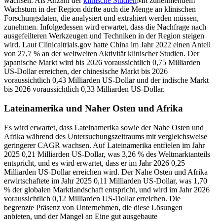
wachsen. Als Anzahl der
klinische Studien
Mit zunehmendem
Wachstum in der Region dürfte auch die Menge an klinischen
Forschungsdaten, die analysiert und extrahiert werden müssen,
zunehmen. Infolgedessen wird erwartet, dass die Nachfrage nach
ausgefeilteren Werkzeugen und Techniken in der Region steigen
wird. Laut Clinicaltrials.gov hatte China im Jahr 2022 einen Anteil
von 27,7 % an der weltweiten Aktivität klinischer Studien. Der
japanische Markt wird bis 2026 voraussichtlich 0,75 Milliarden
US-Dollar erreichen, der chinesische Markt bis 2026
voraussichtlich 0,43 Milliarden US-Dollar und der indische Markt
bis 2026 voraussichtlich 0,33 Milliarden US-Dollar.
Lateinamerika und Naher Osten und Afrika
Es wird erwartet, dass Lateinamerika sowie der Nahe Osten und
Afrika während des Untersuchungszeitraums mit vergleichsweise
geringerer CAGR wachsen. Auf Lateinamerika entfielen im Jahr
2025 0,21 Milliarden US-Dollar, was 3,26 % des Weltmarktanteils
entspricht, und es wird erwartet, dass er im Jahr 2026 0,25
Milliarden US-Dollar erreichen wird. Der Nahe Osten und Afrika
erwirtschaftete im Jahr 2025 0,11 Milliarden US-Dollar, was 1,70
% der globalen Marktlandschaft entspricht, und wird im Jahr 2026
voraussichtlich 0,12 Milliarden US-Dollar erreichen. Die
begrenzte Präsenz von Unternehmen, die diese Lösungen
anbieten, und der Mangel an Eine gut ausgebaute