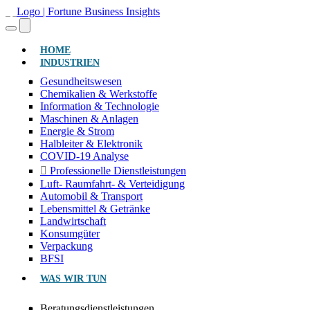
(AKTUELL)
HOME
INDUSTRIEN
Gesundheitswesen
Chemikalien & Werkstoffe
Information & Technologie
Maschinen & Anlagen
Energie & Strom
Halbleiter & Elektronik
COVID-19 Analyse
Professionelle Dienstleistungen
Luft- Raumfahrt- & Verteidigung
Automobil & Transport
Lebensmittel & Getränke
Landwirtschaft
Konsumgüter
Verpackung
BFSI
WAS WIR TUN
Beratungsdienstleistungen