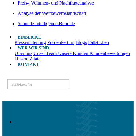
Preis-, Volumen- und Nachfrageanalyse
Analyse der Wettbewerbslandschaft
Schnelle Intelligence-Berichte
EINBLICKE
Pressemitteilung
Vordenkertum
Blogs
Fallstudien
WER WIR SIND
Über uns
Unser Team
Unsere Kunden
Kundenbewertungen
Unsere Zitate
KONTAKT