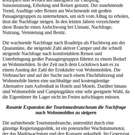
Saisonnutzung, Erholung und Reisen genutzt. Der zunehmende
Trend, Ausflüge oder Reisen am Wochenende mit großen
Passagiergruppen zu unternehmen, um sich vom Alltag zu erholen,
lässt die Nachfrage steigen. In den letzten Jahren verzeichnete
diese Branche einen Aufschwung bei Umsatz, Nachfrage,
Nutzung, Vermietung und Besitz.
Die wachsende Nachfrage nach Roadtrips als Fluchtweg aus der
Quarantäne, die steigende Zahl aktiver Camper und die schnell
steigende Nachfrage nach komfortablem Reisen und
Unterbringung großer Passagiergruppen führten zu einem Bedarf
an Wohnmobilen. In der Zeit nach dem Lockdown kam es zu
einem Anstieg der Zahl der Erstkäufer von Wohnmobilen. Die
Verbraucher sind auf der Suche nach einem Fluchtfahrzeug und
Wohnmobile bieten eine nachhaltige und kostengünstige
Alternative zum Aufenthalt in Hotels und Motels. Darüber hinaus
sind Wohnmobile und Campingplätze eine sehr geeignete Wahl, da
die Eigentümer ihr Lager nicht im Freien aufschlagen müssen.
Rasante Expansion der Tourismusbranche
um die Nachfrage
nach Wohnmobilen zu steigern
Die aufstrebende Tourismusbranche, unterstützt durch eine
günstige Regierungspolitik, ist ein potenzieller Wachstumsmotor,
der das Marktwachstum und den Konsum ankurbelt. Im Gegenzug