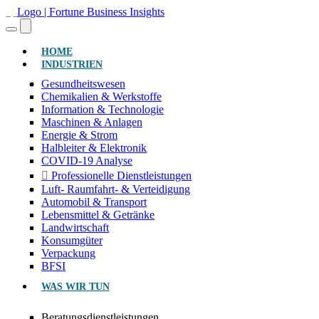
(AKTUELL)
HOME
INDUSTRIEN
Gesundheitswesen
Chemikalien & Werkstoffe
Information & Technologie
Maschinen & Anlagen
Energie & Strom
Halbleiter & Elektronik
COVID-19 Analyse
Professionelle Dienstleistungen
Luft- Raumfahrt- & Verteidigung
Automobil & Transport
Lebensmittel & Getränke
Landwirtschaft
Konsumgüter
Verpackung
BFSI
WAS WIR TUN
Beratungsdienstleistungen