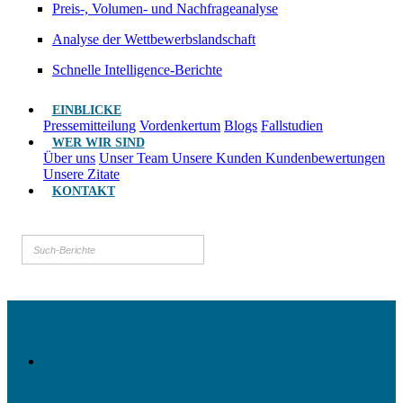
Preis-, Volumen- und Nachfrageanalyse
Analyse der Wettbewerbslandschaft
Schnelle Intelligence-Berichte
EINBLICKE
Pressemitteilung
Vordenkertum
Blogs
Fallstudien
WER WIR SIND
Über uns
Unser Team
Unsere Kunden
Kundenbewertungen
Unsere Zitate
KONTAKT