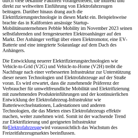
durch viele bekannte Faktoren vorangetrieben, die indirekt und
direkt zur weltweiten Einführung von Elektrofahrzeugen
beitragen. Darüber hinaus drang auch die
Elektrifizierungstechnologie in diesen Markt ein. Beispielsweise
brachte das in Kalifornien ansässige Startup-
Mobilitätsunternehmen Pebble Mobility im November 2023 seinen
selbstfahrenden und ferngesteuerten Elektroanhänger auf den
Markt. Der Anhänger verfügt über einen Elektromotor, eine EV-
Batterie und eine integrierte Solaranlage auf dem Dach des
Anhängers.
Die Entwicklung neuerer Elektrifizierungstechnologien wie
Vehicle-to-Grid (V2G) und Vehicle-to-Home (V2H) treibt die
Nachfrage nach einer verbesserten Infrastruktur zur Unterstützung
dieser neuen Technologien und Elektrofahrzeuge auf der Straße
voran. Es wird erwartet, dass die zunehmende Präferenz der
Verbraucher für umweltfreundliche Mobilität und Elektrifizierung
mit zunehmenden Produkteinführungen und der kontinuierlichen
Entwicklung der Elektrofahrzeug-Infrastruktur wie
Batteriewechselstationen, Ladestationen und anderen
Technologien, die das Mieten eines Elektrofahrzeugs effektiv
machen, weiter zunehmen wird. Somit ist der wachsende Trend
zur Elektrifizierung und geeigneten Infrastruktur
für
Elektrofahrzeuge
wird voraussichtlich das Wachstum des
Freizeitfahrzeugmarktes beeinflussen.