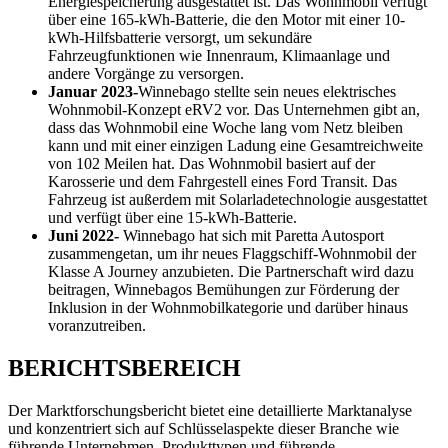
Energiespeicherung ausgestattet ist. Das Wohnmobil verfügt
über eine 165-kWh-Batterie, die den Motor mit einer 10-
kWh-Hilfsbatterie versorgt, um sekundäre
Fahrzeugfunktionen wie Innenraum, Klimaanlage und
andere Vorgänge zu versorgen.
Januar 2023-
Winnebago stellte sein neues elektrisches
Wohnmobil-Konzept eRV2 vor. Das Unternehmen gibt an,
dass das Wohnmobil eine Woche lang vom Netz bleiben
kann und mit einer einzigen Ladung eine Gesamtreichweite
von 102 Meilen hat. Das Wohnmobil basiert auf der
Karosserie und dem Fahrgestell eines Ford Transit. Das
Fahrzeug ist außerdem mit Solarladetechnologie ausgestattet
und verfügt über eine 15-kWh-Batterie.
Juni 2022-
Winnebago hat sich mit Paretta Autosport
zusammengetan, um ihr neues Flaggschiff-Wohnmobil der
Klasse A Journey anzubieten. Die Partnerschaft wird dazu
beitragen, Winnebagos Bemühungen zur Förderung der
Inklusion in der Wohnmobilkategorie und darüber hinaus
voranzutreiben.
BERICHTSBEREICH
Der Marktforschungsbericht bietet eine detaillierte Marktanalyse
und konzentriert sich auf Schlüsselaspekte dieser Branche wie
führende Unternehmen, Produkttypen und führende