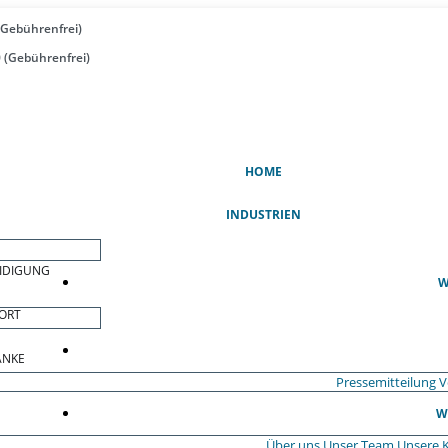
(Gebührenfrei)
 (Gebührenfrei)
(AKTUELL)
HOME
INDUSTRIEN
EIDIGUNG
W
ORT
ÄNKE
Pressemitteilung
V
W
Über uns
Unser Team
Unsere 