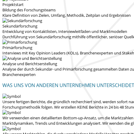
Projektstart
Bildung des Forschungsteams
Klare Definition von Zielen, Umfang, Methodik, Zeitplan und Ergebnissen
Sekundärforschung
Entwicklung von Kontaktlisten, Interviewleitfäden und Marktmodellen
Durchführung von Sekundärforschung mithilfe öffentlicher, seriöser Quel
Primärforschung
Interviews mit Key Opinion Leaders (KOLs), Branchenexperten und Stakeho
Analyse und Berichtserstellung
Analyse der durch Sekundär- und Primärforschung gesammelten Daten zur E
Branchenexperten
WAS UNS VON ANDEREN UNTERNEHMEN UNTERSCHEIDE
Unsere fertigen Berichte, die gründlich recherchiert sind, werden
sofort na
Forschungsmethodik folgen.
Wir erstellen KEINE Berichte in 24 bis 48 Stu
Wir verwenden einen detaillierten Bottom-up-Ansatz, um die Marktzahlen
Marktdynamiken, Trends und Entwicklungen analysiert.
Wir wenden die gl
Alle unsere Marktzahlen, die durch verschiedene Modelle/Ansätze geschät