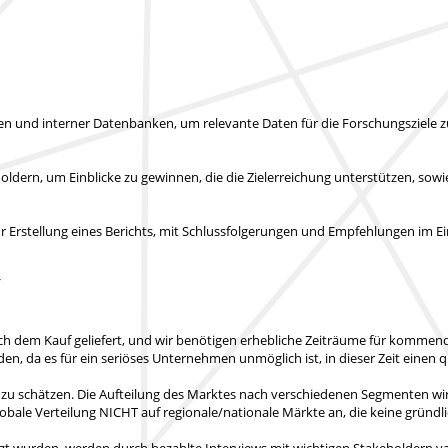
len und interner Datenbanken, um relevante Daten für die Forschungsziele
ldern, um Einblicke zu gewinnen, die die Zielerreichung unterstützen, sow
rstellung eines Berichts, mit Schlussfolgerungen und Empfehlungen im Ein
T
ch dem Kauf geliefert
, und wir benötigen erhebliche Zeiträume für kommende
nden
, da es für ein seriöses Unternehmen unmöglich ist, in dieser Zeit einen q
 zu schätzen. Die Aufteilung des Marktes nach verschiedenen Segmenten wi
obale Verteilung NICHT auf regionale/nationale Märkte an
, die keine gründ
zt wurden, werden durch bezahlte Interviews mit wichtigen Stakeholdern val