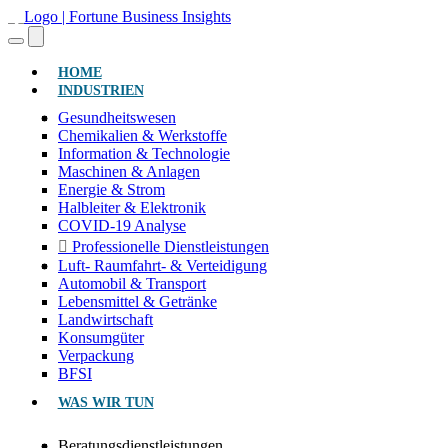
(AKTUELL)
HOME
INDUSTRIEN
Gesundheitswesen
Chemikalien & Werkstoffe
Information & Technologie
Maschinen & Anlagen
Energie & Strom
Halbleiter & Elektronik
COVID-19 Analyse
Professionelle Dienstleistungen
Luft- Raumfahrt- & Verteidigung
Automobil & Transport
Lebensmittel & Getränke
Landwirtschaft
Konsumgüter
Verpackung
BFSI
WAS WIR TUN
Beratungsdienstleistungen