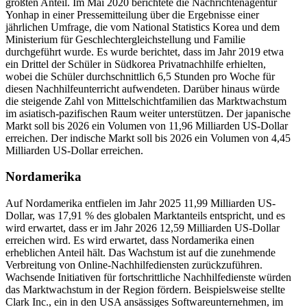
größten Anteil. Im Mai 2020 berichtete die Nachrichtenagentur
Yonhap in einer Pressemitteilung über die Ergebnisse einer
jährlichen Umfrage, die vom National Statistics Korea und dem
Ministerium für Geschlechtergleichstellung und Familie
durchgeführt wurde. Es wurde berichtet, dass im Jahr 2019 etwa
ein Drittel der Schüler in Südkorea Privatnachhilfe erhielten,
wobei die Schüler durchschnittlich 6,5 Stunden pro Woche für
diesen Nachhilfeunterricht aufwendeten. Darüber hinaus würde
die steigende Zahl von Mittelschichtfamilien das Marktwachstum
im asiatisch-pazifischen Raum weiter unterstützen. Der japanische
Markt soll bis 2026 ein Volumen von 11,96 Milliarden US-Dollar
erreichen. Der indische Markt soll bis 2026 ein Volumen von 4,45
Milliarden US-Dollar erreichen.
Nordamerika
Auf Nordamerika entfielen im Jahr 2025 11,99 Milliarden US-
Dollar, was 17,91 % des globalen Marktanteils entspricht, und es
wird erwartet, dass er im Jahr 2026 12,59 Milliarden US-Dollar
erreichen wird. Es wird erwartet, dass Nordamerika einen
erheblichen Anteil hält. Das Wachstum ist auf die zunehmende
Verbreitung von Online-Nachhilfediensten zurückzuführen.
Wachsende Initiativen für fortschrittliche Nachhilfedienste würden
das Marktwachstum in der Region fördern. Beispielsweise stellte
Clark Inc., ein in den USA ansässiges Softwareunternehmen, im