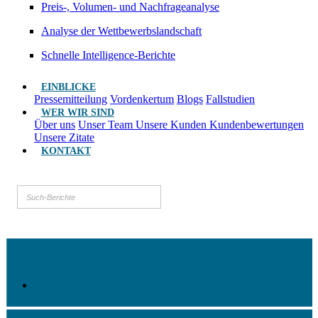
Preis-, Volumen- und Nachfrageanalyse
Analyse der Wettbewerbslandschaft
Schnelle Intelligence-Berichte
EINBLICKE
Pressemitteilung
Vordenkertum
Blogs
Fallstudien
WER WIR SIND
Über uns
Unser Team
Unsere Kunden
Kundenbewertungen
Unsere Zitate
KONTAKT