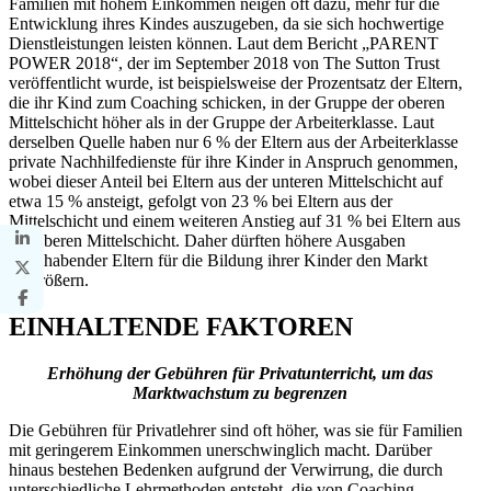
Familien mit hohem Einkommen neigen oft dazu, mehr für die
Entwicklung ihres Kindes auszugeben, da sie sich hochwertige
Dienstleistungen leisten können. Laut dem Bericht „PARENT
POWER 2018“, der im September 2018 von The Sutton Trust
veröffentlicht wurde, ist beispielsweise der Prozentsatz der Eltern,
die ihr Kind zum Coaching schicken, in der Gruppe der oberen
Mittelschicht höher als in der Gruppe der Arbeiterklasse. Laut
derselben Quelle haben nur 6 % der Eltern aus der Arbeiterklasse
private Nachhilfedienste für ihre Kinder in Anspruch genommen,
wobei dieser Anteil bei Eltern aus der unteren Mittelschicht auf
etwa 15 % ansteigt, gefolgt von 23 % bei Eltern aus der
Mittelschicht und einem weiteren Anstieg auf 31 % bei Eltern aus
der oberen Mittelschicht. Daher dürften höhere Ausgaben
wohlhabender Eltern für die Bildung ihrer Kinder den Markt
vergrößern.
EINHALTENDE FAKTOREN
Erhöhung der Gebühren für Privatunterricht, um das
Marktwachstum zu begrenzen
Die Gebühren für Privatlehrer sind oft höher, was sie für Familien
mit geringerem Einkommen unerschwinglich macht. Darüber
hinaus bestehen Bedenken aufgrund der Verwirrung, die durch
unterschiedliche Lehrmethoden entsteht, die von Coaching-