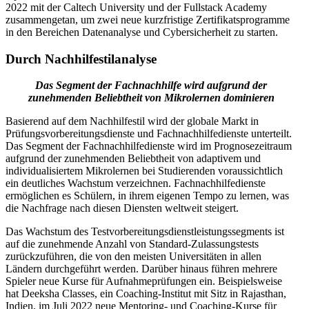
2022 mit der Caltech University und der Fullstack Academy
zusammengetan, um zwei neue kurzfristige Zertifikatsprogramme
in den Bereichen Datenanalyse und Cybersicherheit zu starten.
Durch Nachhilfestilanalyse
Das Segment der Fachnachhilfe wird aufgrund der
zunehmenden Beliebtheit von Mikrolernen dominieren
Basierend auf dem Nachhilfestil wird der globale Markt in
Prüfungsvorbereitungsdienste und Fachnachhilfedienste unterteilt.
Das Segment der Fachnachhilfedienste wird im Prognosezeitraum
aufgrund der zunehmenden Beliebtheit von adaptivem und
individualisiertem Mikrolernen bei Studierenden voraussichtlich
ein deutliches Wachstum verzeichnen. Fachnachhilfedienste
ermöglichen es Schülern, in ihrem eigenen Tempo zu lernen, was
die Nachfrage nach diesen Diensten weltweit steigert.
Das Wachstum des Testvorbereitungsdienstleistungssegments ist
auf die zunehmende Anzahl von Standard-Zulassungstests
zurückzuführen, die von den meisten Universitäten in allen
Ländern durchgeführt werden. Darüber hinaus führen mehrere
Spieler neue Kurse für Aufnahmeprüfungen ein. Beispielsweise
hat Deeksha Classes, ein Coaching-Institut mit Sitz in Rajasthan,
Indien, im Juli 2022 neue Mentoring- und Coaching-Kurse für