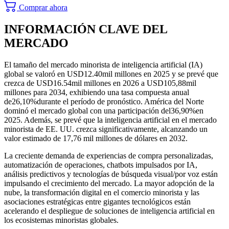
Comprar ahora
INFORMACIÓN CLAVE DEL
MERCADO
El tamaño del mercado minorista de inteligencia artificial (IA)
global se valoró en USD
12.40
mil millones en 2025 y se prevé que
crezca de USD
16.54
mil millones en 2026 a USD
105,88
mil
millones para 2034, exhibiendo una tasa compuesta anual
de
26,10%
durante el período de pronóstico. América del Norte
dominó el mercado global con una participación del
36,90%
en
2025. Además, se prevé que la inteligencia artificial en el mercado
minorista de EE. UU. crezca significativamente, alcanzando un
valor estimado de 17,76 mil millones de dólares en 2032.
La creciente demanda de experiencias de compra personalizadas,
automatización de operaciones, chatbots impulsados ​​por IA,
análisis predictivos y tecnologías de búsqueda visual/por voz están
impulsando el crecimiento del mercado. La mayor adopción de la
nube, la transformación digital en el comercio minorista y las
asociaciones estratégicas entre gigantes tecnológicos están
acelerando el despliegue de soluciones de inteligencia artificial en
los ecosistemas minoristas globales.