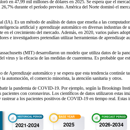
oró en 47,99 mil millones de dólares en 2025. Se espera que el mercad
l 26,7% durante el período previsto. América del Norte dominó el merc
cial (IA). Es un método de análisis de datos que enseña a las computador
eligencia artificial y aprendizaje automático en diversas industrias de 
nte en el crecimiento del mercado. Además, en 2020, varios países adopt
es e investigadores pretendían utilizar herramientas de aprendizaje aut
 Massachusetts (MIT) desarrollaron un modelo que utiliza datos de la
n del virus y la eficacia de las medidas de cuarentena. Es probable que 
de Aprendizaje automático y se espera que esta tendencia continúe tam
 la automoción, el comercio minorista, la atención sanitaria y otros.
mbatir la pandemia de COVID-19. Por ejemplo, según la Brookings Institu
 pacientes con coronavirus. Los científicos de datos utilizaron estas imág
y rastrear a los pacientes positivos de COVID-19 en tiempo real. Estas