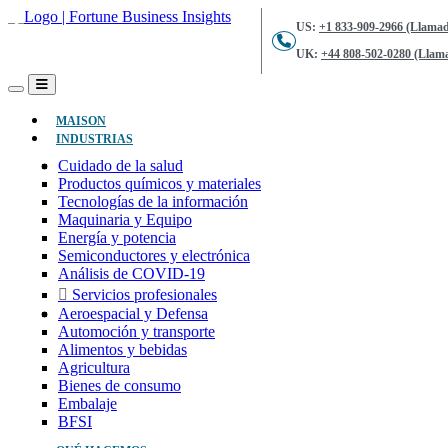
US:
+1 833-909-2966 (Llamad
UK:
+44 808-502-0280 (Llama
(ACTUAL)
MAISON
INDUSTRIAS
Cuidado de la salud
Productos químicos y materiales
Tecnologías de la información
Maquinaria y Equipo
Energía y potencia
Semiconductores y electrónica
Análisis de COVID-19
Servicios profesionales
Aeroespacial y Defensa
Automoción y transporte
Alimentos y bebidas
Agricultura
Bienes de consumo
Embalaje
BFSI