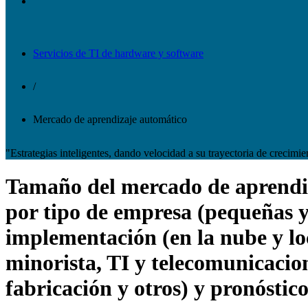
Servicios de TI de hardware y software
/
Mercado de aprendizaje automático
"Estrategias inteligentes, dando velocidad a su trayectoria de crecimie
Tamaño del mercado de aprendiza
por tipo de empresa (pequeñas 
implementación (en la nube y loc
minorista, TI y telecomunicacio
fabricación y otros) y pronóstic