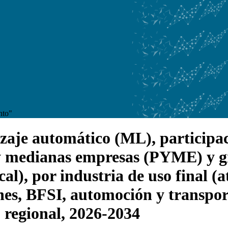
nto"
je automático (ML), participació
y medianas empresas (PYME) y g
al), por industria de uso final (
nes, BFSI, automoción y transpor
o regional, 2026-2034