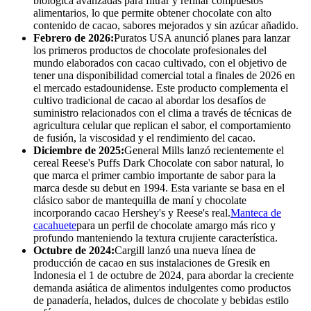
biológica avanzadas para filtrar y refinar compuestos
alimentarios, lo que permite obtener chocolate con alto
contenido de cacao, sabores mejorados y sin azúcar añadido.
Febrero de 2026:
Puratos USA anunció planes para lanzar
los primeros productos de chocolate profesionales del
mundo elaborados con cacao cultivado, con el objetivo de
tener una disponibilidad comercial total a finales de 2026 en
el mercado estadounidense. Este producto complementa el
cultivo tradicional de cacao al abordar los desafíos de
suministro relacionados con el clima a través de técnicas de
agricultura celular que replican el sabor, el comportamiento
de fusión, la viscosidad y el rendimiento del cacao.
Diciembre de 2025:
General Mills lanzó recientemente el
cereal Reese's Puffs Dark Chocolate con sabor natural, lo
que marca el primer cambio importante de sabor para la
marca desde su debut en 1994. Esta variante se basa en el
clásico sabor de mantequilla de maní y chocolate
incorporando cacao Hershey's y Reese's real.
Manteca de
cacahuete
para un perfil de chocolate amargo más rico y
profundo manteniendo la textura crujiente característica.
Octubre de 2024:
Cargill lanzó una nueva línea de
producción de cacao en sus instalaciones de Gresik en
Indonesia el 1 de octubre de 2024, para abordar la creciente
demanda asiática de alimentos indulgentes como productos
de panadería, helados, dulces de chocolate y bebidas estilo