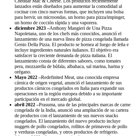
Cheddar Mac & Cheese. Los productos recientemente
lanzados están diseñados para aumentar la comodidad al
cocinar con cinco nuevas formas, que incluyen una bolsa
para hervir, un microondas, un horno para pizza/impinger,
un horno de cocción rápida y una vaporera.
diciembre 2023
–
Anthony Mangieri de Una Pizza
Napoletana, uno de los chefs más conocidos, anunció el
lanzamiento de una nueva línea de pizza congelada llamada
Genio Della Pizza. El producto se hornea al fuego de leña e
incluye ingredientes naturales italianos. El objetivo era
satisfacer la creciente demanda de pizza italiana. El
lanzamiento consta de diferentes sabores, como tomates
pera, mozzarella de búfala, albahaca, sal marina, harina y
orégano.
Mayo 2022 –
Redefinited Meat, una conocida empresa
cárnica de origen vegetal, anunció el lanzamiento de sus
productos cárnicos congelados en Italia para expandir sus
operaciones en la región europea debido a su importante
participación en el mercado global.
abril 2022
–
Prasuma, una de las principales marcas de carne
congelada de la India, anunció una ampliación de su cartera
de productos con el lanzamiento de sus nuevos snacks
congelados. El lanzamiento del nuevo producto incluye
nuggets de pollo congelados, rollitos de primavera de pollo
y verduras congeladas, y otros productos de refrigerio.