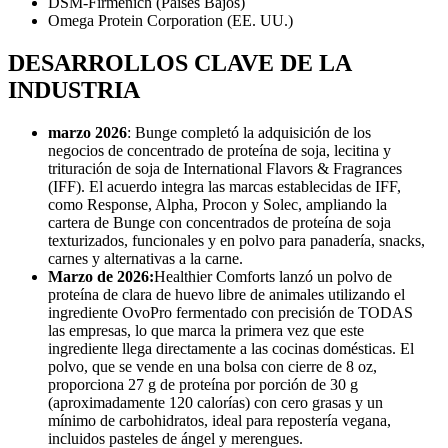
DSM-Firmenich (Países Bajos)
Omega Protein Corporation (EE. UU.)
DESARROLLOS CLAVE DE LA
INDUSTRIA
marzo 2026
: Bunge completó la adquisición de los
negocios de concentrado de proteína de soja, lecitina y
trituración de soja de International Flavors & Fragrances
(IFF). El acuerdo integra las marcas establecidas de IFF,
como Response, Alpha, Procon y Solec, ampliando la
cartera de Bunge con concentrados de proteína de soja
texturizados, funcionales y en polvo para panadería, snacks,
carnes y alternativas a la carne.
Marzo de 2026:
Healthier Comforts lanzó un polvo de
proteína de clara de huevo libre de animales utilizando el
ingrediente OvoPro fermentado con precisión de TODAS
las empresas, lo que marca la primera vez que este
ingrediente llega directamente a las cocinas domésticas. El
polvo, que se vende en una bolsa con cierre de 8 oz,
proporciona 27 g de proteína por porción de 30 g
(aproximadamente 120 calorías) con cero grasas y un
mínimo de carbohidratos, ideal para repostería vegana,
incluidos pasteles de ángel y merengues.