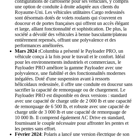
configurations de carrosserie pour ses véhicules, y compris
une option de conduite à droite adaptée aux clients du
Royaume-Uni. Les véhicules utilitaires Cargo redessinés
sont désormais dotés de volets roulants qui s'ouvrent en
douceur et de portes françaises qui offrent un accès élégant
et large, alliant fonctionnalité et sophistication. De plus, la
société a dévoilé des véhicules à benne basculante/plateau
entièrement repensés, offrant une polyvalence et des
performances améliorées.
Mars 2024 :
Columbia a présenté le Payloader PRO, un
véhicule conçu à la fois pour le travail et le confort. Idéal
pour les environnements industriels et commerciaux, le
Payloader PRO améliore la gamme Payloader avec une
polyvalence, une fiabilité et des fonctionnalités modernes
inégalées. Doté d'une suspension avant à ressorts
hélicoïdaux redessinée, il offre une conduite en douceur sans
sacrifier la capacité de remorquage ou de chargement. Le
Payloader PRO est disponible en deux versions : standard
avec une capacité de charge utile de 2 000 lb et une capacité
de remorquage de 6 500 lb, et robuste avec une capacité de
charge utile de 3 000 lb et une capacité de remorquage de
10 000 lb. Il comprend également AC Drive en standard,
fournissant le couple nécessaire pour affronter les pentes et
les pentes sans effort.
Février 2024
: Polaris a lancé une version électrique de son