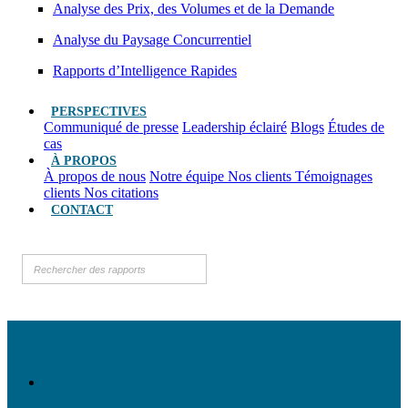
Analyse des Prix, des Volumes et de la Demande
Analyse du Paysage Concurrentiel
Rapports d’Intelligence Rapides
PERSPECTIVES
Communiqué de presse
Leadership éclairé
Blogs
Études de
cas
À PROPOS
À propos de nous
Notre équipe
Nos clients
Témoignages
clients
Nos citations
CONTACT