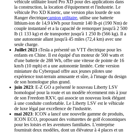
véhicule utilitaire lourd Pro XD pour des applications dans
la construction, la location d'équipement et l'industrie. Le
véhicule Pro XD Kinetic, une version plus lourde de son
Ranger électrique
camion utilitaire
, utilise une batterie
lithium-ion de 14,9 kWh pour fournir 140 lb-pi (190 Nm) de
couple instantané et a la capacité de remorquer jusqu'à 2 500
lb (1 133 kg) et de transporter jusqu'à 1 250 lb (566 kg). Il a
une autonomie allant jusqu'à 45 miles (72,4 km) avec une
seule charge.
Juillet 2023 :
Tesla a présenté un VTT électrique pour les
enfants en Chine. Il est équipé d'un moteur de 500 watts et
d'une batterie de 288 Wh, offre une vitesse de pointe de 16
km/h (10 mph) et a une autonomie limitée. Cette version
miniature du Cyberquad offre aux jeunes pilotes une
expérience tout-terrain amusante et sûre, à l'image du design
de son homologue plus grand.
juin 2023
: E-Z GO a présenté le nouveau Liberty LSV
homologué pour la route et un modèle récemment mis à jour
de son Freedom RXV, qui associe un nouveau look élégant
à une conduite confortable. Le Liberty LSV est le véhicule
de luxe légal par excellence de l'industrie.
mai 2023
: ICON a lancé une nouvelle gamme de produits,
ICON ECO, proposant des voiturettes de golf économiques
pour les loisirs et les aventures familiales. L'entreprise
fournirait deux modèles, dont un élévateur à 4 places et un