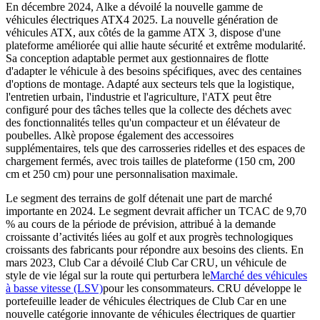
En décembre 2024, Alke a dévoilé la nouvelle gamme de
véhicules électriques ATX4 2025. La nouvelle génération de
véhicules ATX, aux côtés de la gamme ATX 3, dispose d'une
plateforme améliorée qui allie haute sécurité et extrême modularité.
Sa conception adaptable permet aux gestionnaires de flotte
d'adapter le véhicule à des besoins spécifiques, avec des centaines
d'options de montage. Adapté aux secteurs tels que la logistique,
l'entretien urbain, l'industrie et l'agriculture, l'ATX peut être
configuré pour des tâches telles que la collecte des déchets avec
des fonctionnalités telles qu'un compacteur et un élévateur de
poubelles. Alkè propose également des accessoires
supplémentaires, tels que des carrosseries ridelles et des espaces de
chargement fermés, avec trois tailles de plateforme (150 cm, 200
cm et 250 cm) pour une personnalisation maximale.
Le segment des terrains de golf détenait une part de marché
importante en 2024. Le segment devrait afficher un TCAC de 9,70
% au cours de la période de prévision, attribué à la demande
croissante d’activités liées au golf et aux progrès technologiques
croissants des fabricants pour répondre aux besoins des clients. En
mars 2023, Club Car a dévoilé Club Car CRU, un véhicule de
style de vie légal sur la route qui perturbera le
Marché des véhicules
à basse vitesse (LSV)
pour les consommateurs. CRU développe le
portefeuille leader de véhicules électriques de Club Car en une
nouvelle catégorie innovante de véhicules électriques de quartier