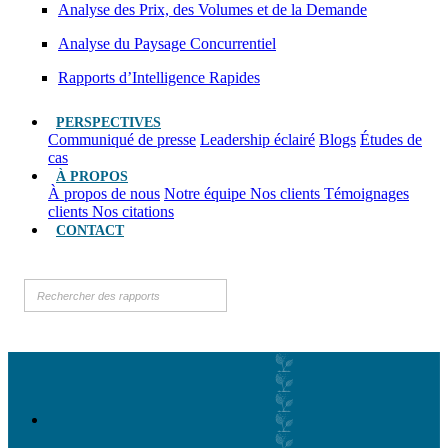
Analyse des Prix, des Volumes et de la Demande
Analyse du Paysage Concurrentiel
Rapports d’Intelligence Rapides
PERSPECTIVES
Communiqué de presse
Leadership éclairé
Blogs
Études de
cas
À PROPOS
À propos de nous
Notre équipe
Nos clients
Témoignages
clients
Nos citations
CONTACT