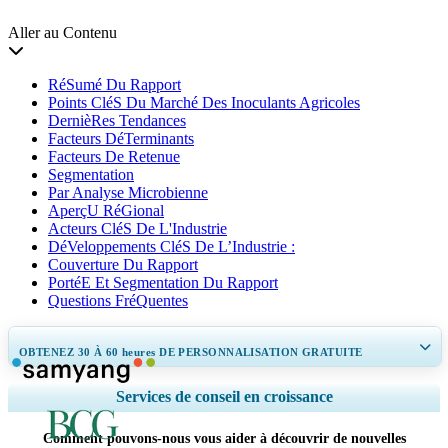
Aller au Contenu
RéSumé Du Rapport
Points CléS Du Marché Des Inoculants Agricoles
DernièRes Tendances
Facteurs DéTerminants
Facteurs De Retenue
Segmentation
Par Analyse Microbienne
AperçU RéGional
Acteurs CléS De L'Industrie
DéVeloppements CléS De L’Industrie :
Couverture Du Rapport
PortéE Et Segmentation Du Rapport
Questions FréQuentes
OBTENEZ 30 À 60
heures
DE PERSONNALISATION GRATUITE
Ampliar a cobertura regional e por país, Análise de segmentos, Perfis de
Services de conseil en croissance
empresas, Benchmarking competitivo, e insights sobre o usuário final.
Comment pouvons-nous vous aider à découvrir de nouvelles