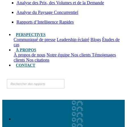
Analyse des Prix, des Volumes et de la Demande
Analyse du Paysage Concurrentiel
Rapports d’Intelligence Rapides
PERSPECTIVES
Communiqué de presse
Leadership éclairé
Blogs
Études de
cas
À PROPOS
À propos de nous
Notre équipe
Nos clients
Témoignages
clients
Nos citations
CONTACT