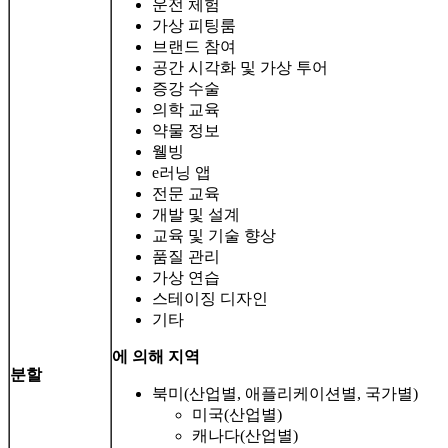
운전 체험
가상 피팅룸
브랜드 참여
공간 시각화 및 가상 투어
증강 수술
의학 교육
약물 정보
웰빙
e러닝 앱
전문 교육
개발 및 설계
교육 및 기술 향상
품질 관리
가상 연습
스테이징 디자인
기타
에 의해
지역
분할
북미(산업별, 애플리케이션별, 국가별)
미국(산업별)
캐나다(산업별)