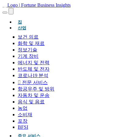
(현재의)
집
산업
보건 의료
화학 및 재료
정보기술
기계 장비
에너지 및 전력
반도체 및 전자
코로나19 분석
전문 서비스
항공우주 및 방위
자동차 및 운송
음식 및 음료
농업
소비재
포장
BFSI
주요 서비스