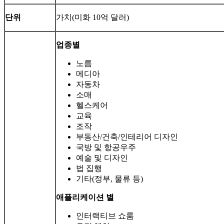
단위
가치(미화 10억 달러)
업종별
노름
메디아
자동차
소매
헬스케어
교육
조작
부동산/건축/인테리어 디자인
국방 및 항공우주
예술 및 디자인
법 집행
기타(정부, 물류 등)
애플리케이션 별
인터랙티브 쇼룸