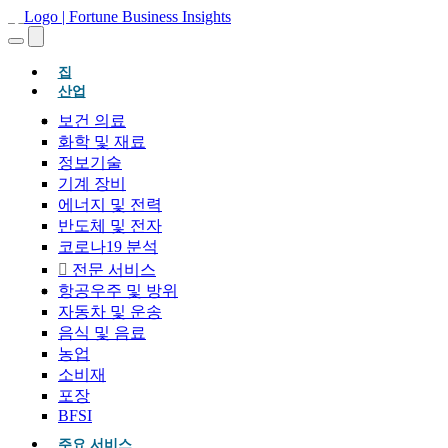
(현재의)
집
산업
보건 의료
화학 및 재료
정보기술
기계 장비
에너지 및 전력
반도체 및 전자
코로나19 분석
전문 서비스
항공우주 및 방위
자동차 및 운송
음식 및 음료
농업
소비재
포장
BFSI
주요 서비스