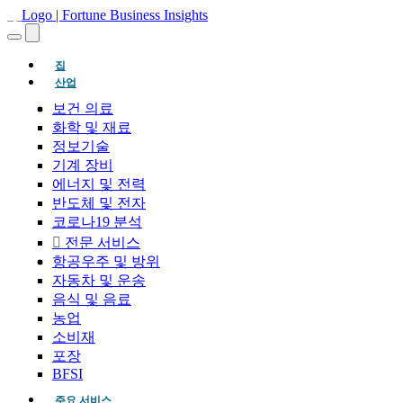
(현재의)
집
산업
보건 의료
화학 및 재료
정보기술
기계 장비
에너지 및 전력
반도체 및 전자
코로나19 분석
전문 서비스
항공우주 및 방위
자동차 및 운송
음식 및 음료
농업
소비재
포장
BFSI
주요 서비스