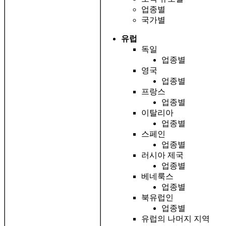
업종별
국가별
유럽
독일
업종별
영국
업종별
프랑스
업종별
이탈리아
업종별
스페인
업종별
러시아 제국
업종별
베네룩스
업종별
북유럽인
업종별
유럽의 나머지 지역