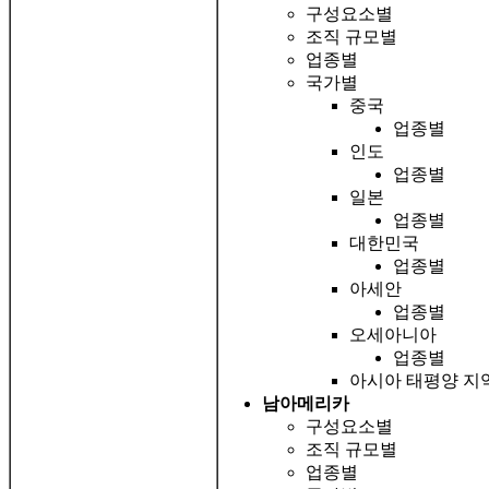
구성요소별
조직 규모별
업종별
국가별
중국
업종별
인도
업종별
일본
업종별
대한민국
업종별
아세안
업종별
오세아니아
업종별
아시아 태평양 지
남아메리카
구성요소별
조직 규모별
업종별